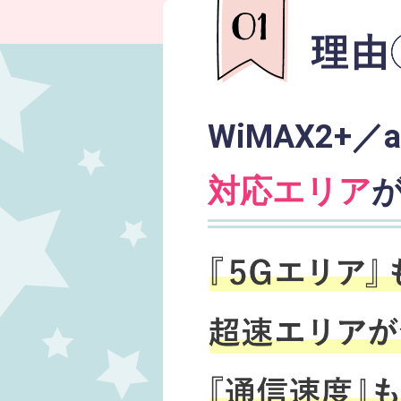
WiMAX2+／a
対応エリア
が