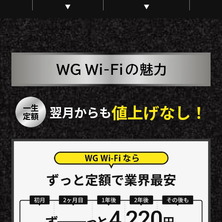
値上げなし！
一生
翌月からも
定額