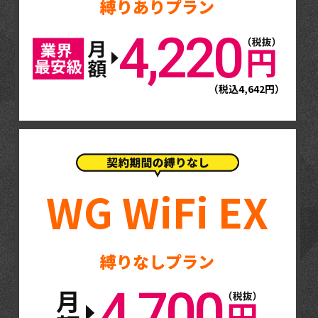
縛りありプラン
4,220
（税込4,642円）
WG WiFi EX
縛りなしプラン
4,700