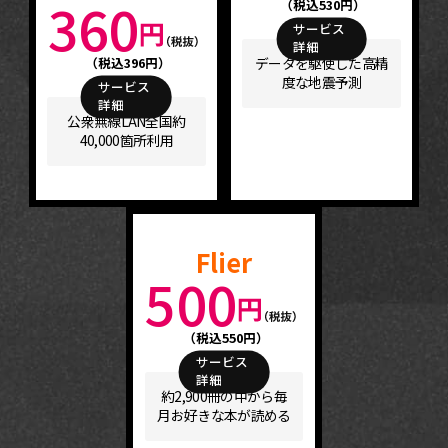
360
（税込530円）
サービス
詳細
（税込396円）
データを駆使した高精
度な地震予測
サービス
詳細
公衆無線LAN全国約
40,000箇所利用
Flier
500
（税込550円）
サービス
詳細
約2,900冊の中から毎
月お好きな本が読める