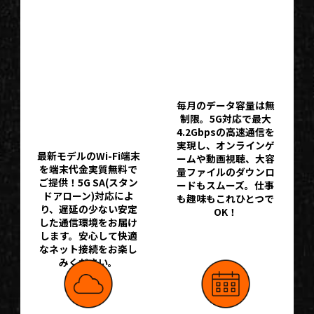
料！
5G対応Wi-Fi
5G SA(スタ
で高速通信
ンドアロー
＆大容量利
ン)対応で
用
毎月のデータ容量は無
次世代の快
制限。5G対応で最大
適さを実現
4.2Gbpsの高速通信を
実現し、オンラインゲ
最新モデルのWi-Fi端末
ームや動画視聴、大容
を端末代金実質無料で
量ファイルのダウンロ
ご提供！5G SA(スタン
ードもスムーズ。仕事
ドアローン)対応によ
も趣味もこれひとつで
り、遅延の少ない安定
OK！
した通信環境をお届け
します。安心して快適
なネット接続をお楽し
みください。