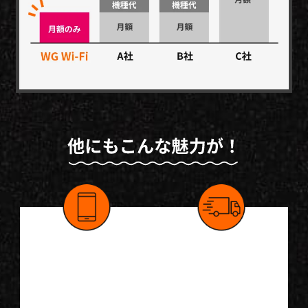
最新Wi-Fi端
ギガ不足の
末が実質無
心配なし！