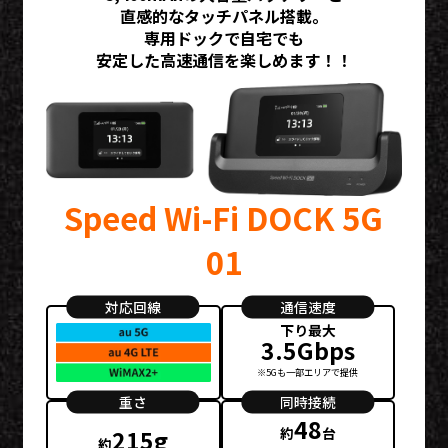
直感的なタッチパネル搭載。
専用ドックで自宅でも
安定した高速通信を楽しめます！！
Speed Wi-Fi DOCK 5G
01
対応回線
通信速度
下り最大
3.5Gbps
※5Gも一部エリアで提供
重さ
同時接続
48
約
台
215g
約