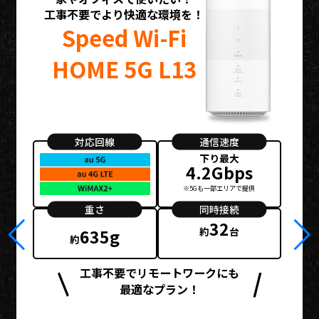
工事不要でより快適な環境を！
Speed Wi-Fi
HOME 5G L13
対応回線
通信速度
下り最大
4.2Gbps
※5Gも一部エリアで提供
重さ
同時接続
32
約
台
635g
約
工事不要でリモートワークにも
最適なプラン！