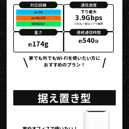
対応回線
通信速度
下り最大
3.9Gbps
※5Gも一部エリアで提供
重さ
連続通信時間
540
約
分
174g
約
家でも外でもWi-Fiを使いたい方に
おすすめのプラン！
据え置き型
家やオフィスで使いたい！