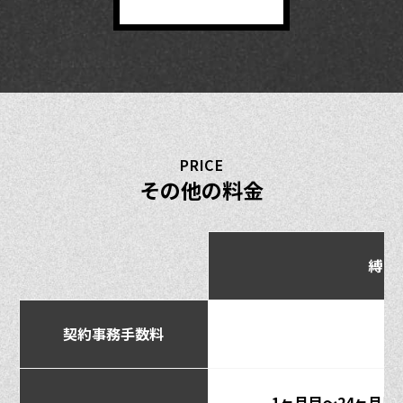
PRICE
その他の料金
縛り
契約事務手数料
1ヶ月目～24ヶ月目で