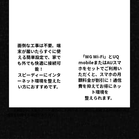
工事不要！
Wi-Fiとスマ
最短即日利
ホセットで
用スタート
さらにお
面倒な工事は不要。端
得！
末が届いたらすぐに使
「WG Wi-Fi」とUQ
える簡単設定で、家で
mobileまたはAUスマ
も外でも快適に接続可
ホをセットでご利用い
能！
ただくと、スマホの月
スピーディーにインタ
額料金が割引に！通信
ーネット環境を整えた
費を抑えてお得にネッ
い方におすすめです。
ト環境を
整えられます。
※一定期間内に大量のデータ通信のご利用があった場合、混雑する時間帯の通信
速度を制限する場合があります。