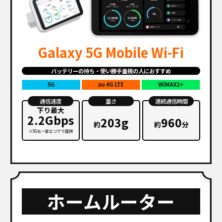
Galaxy 5G Mobile Wi-Fi
バッテリーの持ち・使い勝手重視の人におすすめ
通信速度
重さ
連続通信時間
下り最大
2.2Gbps
203g
960
約
約
分
※5Gも一部エリアで提供
ホームルーター