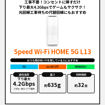
工事不要！コンセントに挿すだけ
下り最大4.2Gbpsでゲームもサクサク！
光回線工事待ちの代替回線にもおすすめ
Speed Wi-Fi HOME 5G L13
おうち用のWi-Fiを探している人におすすめ
通信速度
重さ
同時接続
下り最大
4.2Gbps
635g
32
約
約
台
※5Gも一部エリアで提供