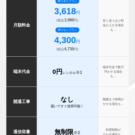
縛りありプラン
3,618
円
3,980
(税込
円)
長く使うほど料
月額料金
金が上がる場合
も…
縛りなしプラン
4,300
円
4,730
(税込
円)
端末代金で数万
0円
端末代金
円かかる場合
※1
レンタル
も…
なし
開通まで時間が
開通工事
かかる場合も…
届いてすぐ使用可能！
利用制限が
無制限
通信容量
※2
かかる場合も…