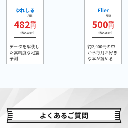
ゆれしる
Flier
月額
月額
482
500
円
円
（税込530円）
（税込550円）
データを駆使し
約2,900冊の中
た高精度な地震
から毎月お好き
予測
な本が読める