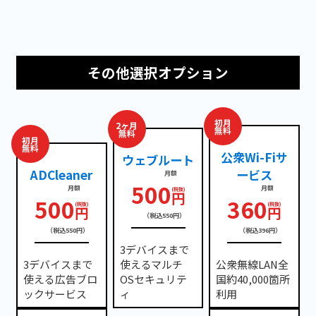
その他選択オプション
初月
2ヶ月
無料
無料
初月
無料
公衆Wi-Fiサ
ウェブルート
ADCleaner
ービス
月額
500
月額
月額
円
500
360
円
円
（税込550円）
（税込550円）
（税込396円）
3デバイスまで
3デバイスまで
使えるマルチ
公衆無線LAN全
使える広告ブロ
OSセキュリテ
国約40,000箇所
ックサービス
ィ
利用