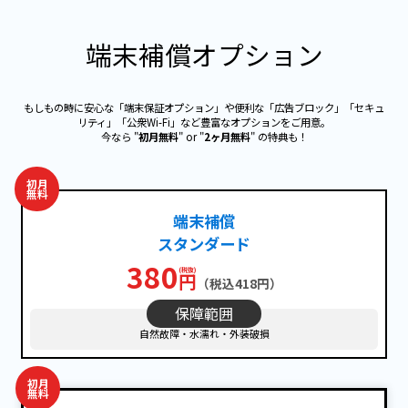
端末補償オプション
もしもの時に安心な「端末保証オプション」や便利な「広告ブロック」「セキュ
リティ」「公衆Wi-Fi」など豊富なオプションをご用意。
今なら "
初月無料
" or "
2ヶ月無料
" の特典も！
初月
無料
端末補償
スタンダード
380
円
（税込418円）
保障範囲
自然故障・水濡れ・外装破損
初月
無料