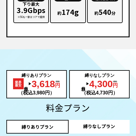
下り最大
3.9Gbps
174g
540
約
約
分
※5Gも一部エリアで提供
縛りありプラン
縛りなしプラン
3,618
4,300
業界
▶︎
▶︎
円
円
最安
（税込3,980円）
（税込4,730円）
料金プラン
縛りなしプラン
縛りありプラン