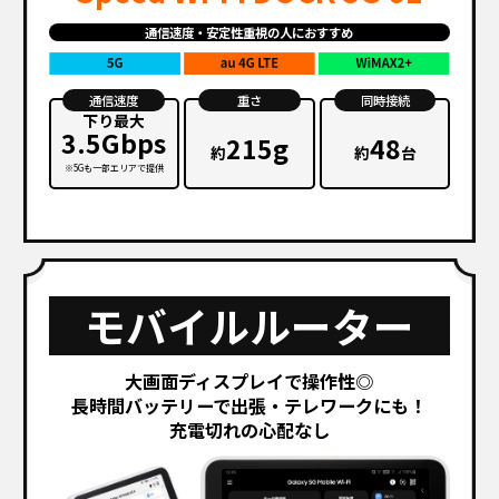
通信速度・安定性重視の人におすすめ
通信速度
重さ
同時接続
下り最大
3.5Gbps
215g
48
約
約
台
※5Gも一部エリアで提供
モバイルルーター
大画面ディスプレイで操作性◎
長時間バッテリーで出張・テレワークにも！
充電切れの心配なし