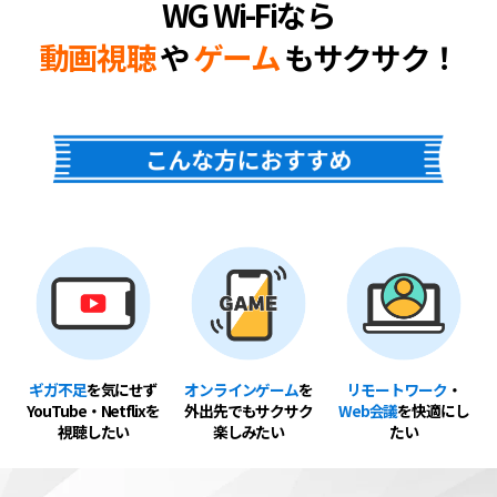
WG Wi-Fiなら
動画視聴
や
ゲーム
もサクサク！
ギガ不足
を気にせず
オンラインゲーム
を
リモートワーク
・
YouTube・Netflixを
外出先でもサクサク
Web会議
を快適にし
視聴したい
楽しみたい
たい