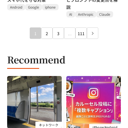
説
Android
Google
iphone
AI
Anthropic
Claude
1
2
3
…
111

Recommend
ネットワーク
iPhone/Android