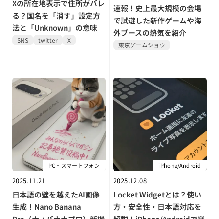
Xの所在地表示で住所がバレ
速報！史上最大規模の会場
る？国名を「消す」設定方
で試遊した新作ゲームや海
法と「Unknown」の意味
外ブースの熱気を紹介
SNS
twitter
X
東京ゲームショウ
PC・スマートフォン
iPhone/Android
2025.11.21
2025.12.08
日本語の壁を越えたAI画像
Locket Widgetとは？使い
生成！Nano Banana
方・安全性・日本語対応を
Pro（ナノバナナプロ）新機
解説！iPhone/Androidで楽