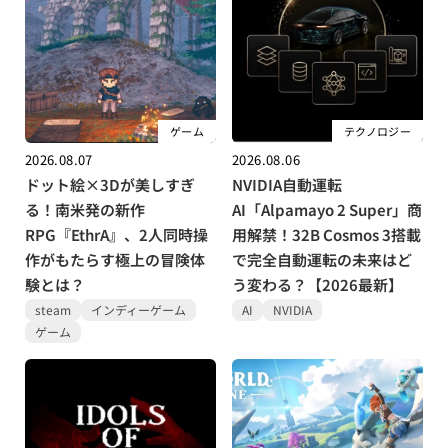
ゲーム
テクノロジー
2026.08.07
2026.08.06
ドット絵×3Dが美しすぎ
NVIDIA自動運転
る！南米発の新作
AI「Alpamayo 2 Super」商
RPG『EthrA』、2人同時操
用解禁！32B Cosmos 3搭載
作がもたらす極上の冒険体
で完全自動運転の未来はど
験とは？
う変わる？【2026最新】
steam
インディーゲーム
AI
NVIDIA
ゲーム