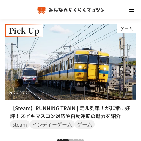
Pick Up
し
ゲーム
2026.05.27
【Steam】RUNNING TRAIN | 走ル列車！が非常に好
評！ズイキマスコン対応や自動運転の魅力を紹介
steam
インディーゲーム
ゲーム