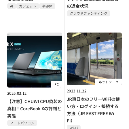
の返金状況
AI
ガジェット
半導体
クラウドファンディング
ネットワーク
PC
2023.11.22
2026.03.12
JR東日本のフリーWiFiの使
【注意】CHUWI CPU偽装の
い方・ログイン・接続する
真相！CoreBook Xの評判と
方法（JR-EAST FREE Wi-
実態
Fi）
ノートパソコン
Wi-Fi