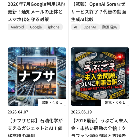
2026年7月Google利用規約
【悲報】OpenAI Soraなぜ
更新！通知メールの正体と
サービス終了？代替の動画
スマホ代を守る対策
生成AI比較
Android
Google
iphone
AI
OpenAI
動画編集
家電・くらし
家電・くらし
2026.04.07
2026.05.19
【ナフサとは】石油化学が
【2026最新】うぶごえ未入
支えるガジェットとAI！価
金・未払い騒動の全貌！ク
格高騰の裏側
ラファン遅延問題と支援者