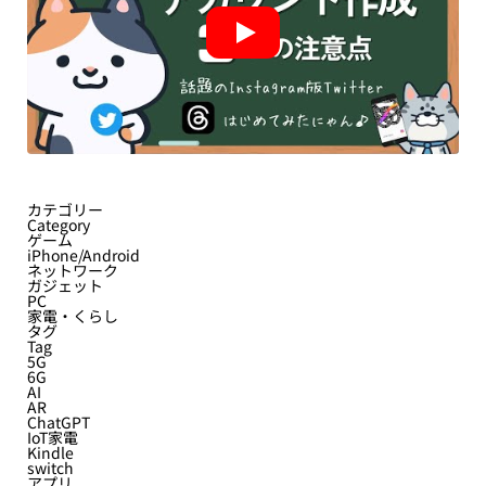
カテゴリー
Category
ゲーム
iPhone/Android
ネットワーク
ガジェット
PC
家電・くらし
タグ
Tag
5G
6G
AI
AR
ChatGPT
IoT家電
Kindle
switch
アプリ