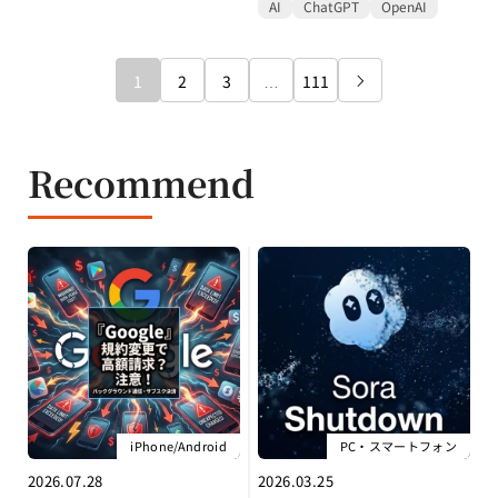
AI
ChatGPT
OpenAI
1
2
3
…
111

Recommend
iPhone/Android
PC・スマートフォン
2026.07.28
2026.03.25