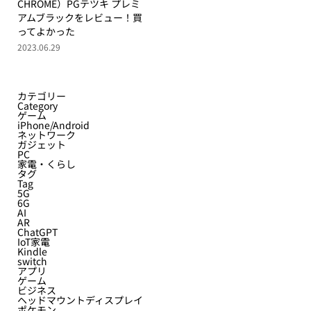
CHROME）PGテツキ プレミ
アムブラックをレビュー！買
ってよかった
2023.06.29
カテゴリー
Category
ゲーム
iPhone/Android
ネットワーク
ガジェット
PC
家電・くらし
タグ
Tag
5G
6G
AI
AR
ChatGPT
IoT家電
Kindle
switch
アプリ
ゲーム
ビジネス
ヘッドマウントディスプレイ
ポケモン