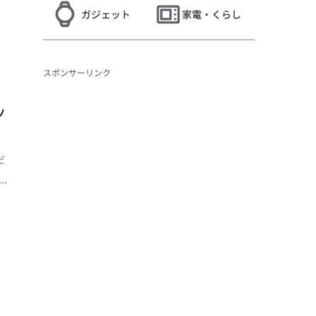
ガジェット
家電・くらし
スポンサーリンク
ッ
だ
.