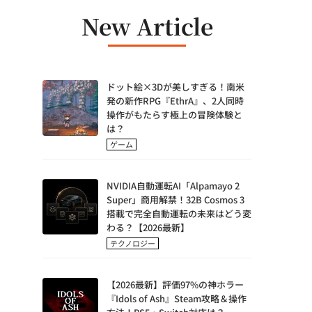
New Article
ドット絵×3Dが美しすぎる！南米
発の新作RPG『EthrA』、2人同時
操作がもたらす極上の冒険体験と
は？
ゲーム
NVIDIA自動運転AI「Alpamayo 2
Super」商用解禁！32B Cosmos 3
搭載で完全自動運転の未来はどう変
わる？【2026最新】
テクノロジー
【2026最新】評価97%の神ホラー
『Idols of Ash』Steam攻略＆操作