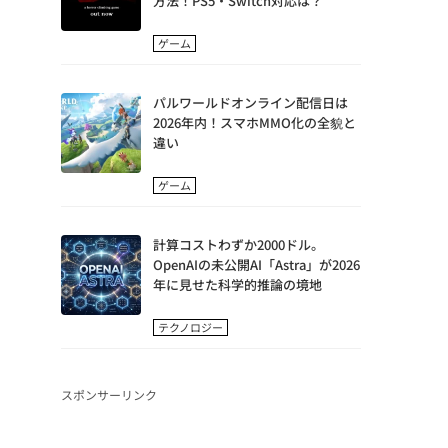
方法！PS5・Switch対応は？
ゲーム
パルワールドオンライン配信日は
2026年内！スマホMMO化の全貌と
違い
ゲーム
計算コストわずか2000ドル。
OpenAIの未公開AI「Astra」が2026
年に見せた科学的推論の境地
テクノロジー
スポンサーリンク