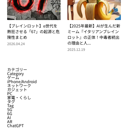
【ブレインロット】α世代を
【2025年最新】AIが生んだ新
熱狂させる「67」の起源と危
ミーム『イタリアンブレイン
険性まとめ
ロット』の正体！中毒者続出
の理由と人...
2026.04.24
2025.12.19
カテゴリー
Category
ゲーム
iPhone/Android
ネットワーク
ガジェット
PC
家電・くらし
タグ
Tag
5G
6G
AI
AR
ChatGPT