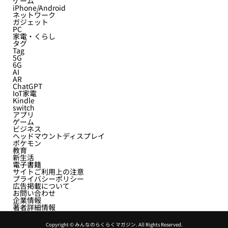
ゲーム
iPhone/Android
ネットワーク
ガジェット
PC
家電・くらし
タグ
Tag
5G
6G
AI
AR
ChatGPT
IoT家電
Kindle
switch
アプリ
ゲーム
ビジネス
ヘッドマウントディスプレイ
ポケモン
教育
新生活
電子書籍
サイトご利用上の注意
プライバシーポリシー
広告掲載について
お問い合わせ
企業情報
著者詳細情報
Copyright ©
みんなのらくらくマガジン. All Rights Reserved.