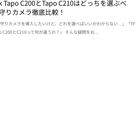
ink Tapo C200とTapo C210はどっちを選ぶべ
守りカメラ徹底比較！
守りカメラを導入したいけど、どれを選べばいいかわからない…」「TP
apo C200とC210って何が違うの？」 そんな疑問をお...