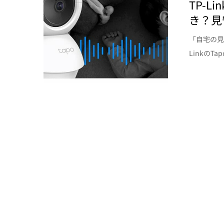
TP-L
き？見
「自宅の見
LinkのT