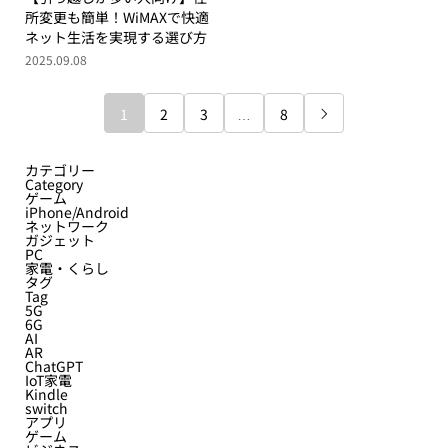
所変更も簡単！WiMAXで快適
ネット生活を実現する選び方
2025.09.08
1
2
3
…
8

カテゴリー
Category
ゲーム
iPhone/Android
ネットワーク
ガジェット
PC
家電・くらし
タグ
Tag
5G
6G
AI
AR
ChatGPT
IoT家電
Kindle
switch
アプリ
ゲーム