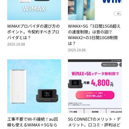
WiMAXプロバイダの選び方の
WiMAX+5G「3日間15GB超え
ポイント。今契約すべきプロ
の速度制限」は昔の話!?
バイダとは？
WiMAX2+の3日間10GB制限
は？
2025.10.08
2025.10.06
工事不要でWi-Fi接続！au回
5G CONNECTのメリット・デ
線も使えるWiMAX＋5Gなら
メリット。口コミ・評判はど