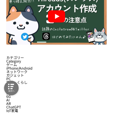
カテゴリー
Category
ゲーム
iPhone/Android
ネットワーク
ガジェット
PC
家電・くらし
タグ
Tag
目次へ
5G
6G
AI
AR
ChatGPT
IoT家電