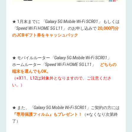
★ 1月末までに
「Galaxy 5G Mobile Wi-Fi SCR01」
もしくは
「Speed Wi Fi HOME 5G L11」
のお申し込みで
20,000円分
のJCBギフト券をキャッシュバック
★ モバイルルーター
「Galaxy 5G Mobile Wi-Fi SCR01」
ホームルーター
「Speed Wi Fi HOME 5G L11」
どちらの
端末を選んでもOK。
（※X11、L12は対象外となりますので、ご注意くださ
い。）
★ また、
「Galaxy 5G Mobile Wi-Fi SCR01」
ご契約の方には
『専用保護フィルム』もプレゼント！
（※なくなり次第終
了）