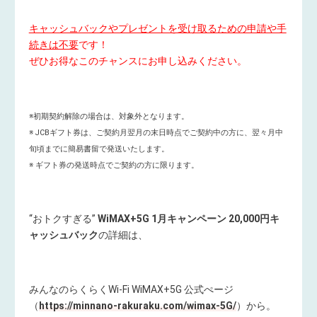
キャッシュバックやプレゼントを受け取るための申請や手
続きは不要
です！
ぜひお得なこのチャンスにお申し込みください。
※初期契約解除の場合は、対象外となります。
※ JCBギフト券は、ご契約月翌月の末日時点でご契約中の方に、翌々月中
旬頃までに簡易書留で発送いたします。
※ ギフト券の発送時点でご契約の方に限ります。
“おトクすぎる”
WiMAX+5G 1月キャンペーン 20,000円キ
ャッシュバック
の詳細は、
みんなのらくらくWi-Fi WiMAX+5G 公式ぺージ
（
https://minnano-rakuraku.com/wimax-5G/
）から。