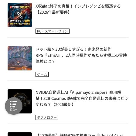
X収益化終了の真相！インプレゾンビを駆逐する
【2026年最新要件】
PC・スマートフォン
ドット絵×3Dが美しすぎる！南米発の新作
RPG『EthrA』、2人同時操作がもたらす極上の冒険
体験とは？
ゲーム
NVIDIA自動運転AI「Alpamayo 2 Super」商用解
禁！32B Cosmos 3搭載で完全自動運転の未来はどう
変わる？【2026最新】
目次へ
テクノロジー
【2026最新】評価97%の神ホラー『Idols of Ash』