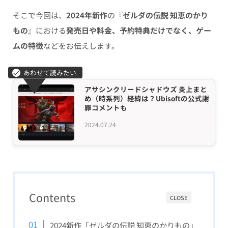
そこで今回は、
2024年新作
の『
ゼルダの伝説 知恵のかり
もの
』における
発売日や料金、予約特典だけでなく、ゲー
ムの特徴
などをお伝えします。
アサシンクリードシャドウズ 炎上まと
め（時系列）経緯は？Ubisoftの公式謝
罪コメントも
2024.07.24
Contents
CLOSE
2024新作「ゼルダの伝説 知恵のかりもの」