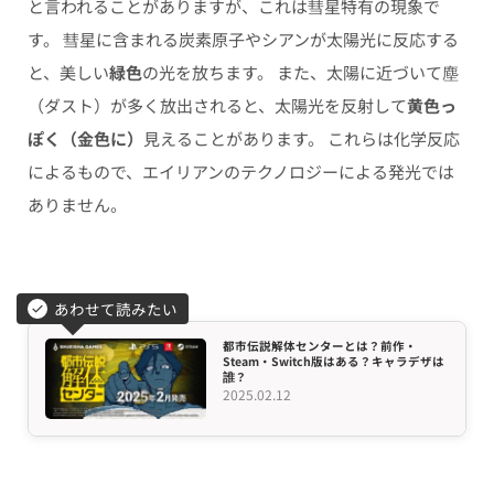
と言われることがありますが、これは彗星特有の現象で
す。 彗星に含まれる炭素原子やシアンが太陽光に反応する
と、美しい
緑色
の光を放ちます。 また、太陽に近づいて塵
（ダスト）が多く放出されると、太陽光を反射して
黄色っ
ぽく（金色に）
見えることがあります。 これらは化学反応
によるもので、エイリアンのテクノロジーによる発光では
ありません。
あわせて読みたい
都市伝説解体センターとは？前作・
Steam・Switch版はある？キャラデザは
誰？
2025.02.12