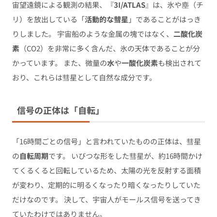
宙望遠鏡による観測の結果、『
3I/ATLAS
』は、氷や塵（チ
リ）を放出している「
活動的な彗星
」であることがはっき
りしました。 宇宙船のような金属の塊ではなく、
二酸化炭
素
（CO2）を非常に多く含んだ、氷の天体であることが分
かっています。 また、微量の
水
や
一酸化炭素
も検出されて
おり、これらは彗星として自然な成分です。
信号の正体は「自転」
「16時間ごとの信号」と言われていたものの正体は、彗星
の
自転周期
です。 いびつな形をした彗星が、約16時間かけ
てくるくると回転しているため、太陽の光を反射する面積
が変わり、定期的に明るくなったり暗くなったりしていた
だけなのです。 決して、宇宙人がモールス信号を送ってき
ていたわけではありません。