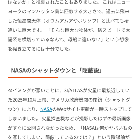
はないか」と推測されたこともありました。 これはニュー
ヨークのマンハッタン島に匹敵する大きさで、過去に飛来
した恒星間天体（オウムアムアやボリソフ）と比べても桁
違いに巨大です。 「そんな巨大な物体が、猛スピードで太
陽系を横切っているなんて、母船に違いない」という想像
を掻き立てるには十分でした。
NASAのシャットダウンと「隠蔽説」
タイミングが悪いことに、3I/ATLASが火星に最接近してい
た2025年10月上旬、アメリカ政府機関の閉鎖（シャットダ
ウン）により、
NASA
のWebサイト更新が一時ストップして
しまいました。 火星探査機などが撮影したはずの最新画像
がすぐに公開されなかったため、「NASAは何かヤバいもの
を写してしまい、隠蔽しているのでは？」という陰謀論が