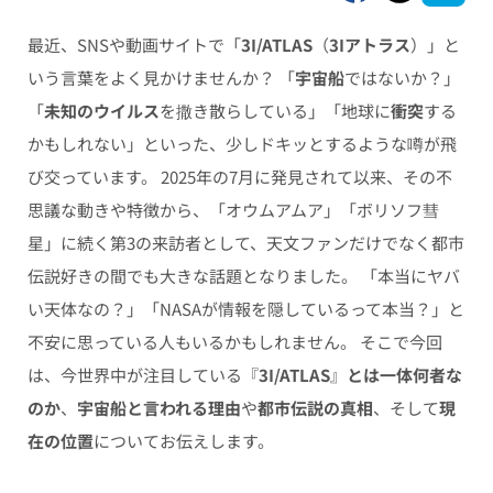
最近、SNSや動画サイトで「
3I/ATLAS
（
3Iアトラス
）」と
いう言葉をよく見かけませんか？ 「
宇宙船
ではないか？」
「
未知のウイルス
を撒き散らしている」「地球に
衝突
する
かもしれない」といった、少しドキッとするような噂が飛
び交っています。 2025年の7月に発見されて以来、その不
思議な動きや特徴から、「オウムアムア」「ボリソフ彗
星」に続く第3の来訪者として、天文ファンだけでなく都市
伝説好きの間でも大きな話題となりました。 「本当にヤバ
い天体なの？」「NASAが情報を隠しているって本当？」と
不安に思っている人もいるかもしれません。 そこで今回
は、今世界中が注目している『
3I/ATLAS
』
とは一体何者な
のか
、
宇宙船と言われる理由
や
都市伝説の真相
、そして
現
在の位置
についてお伝えします。