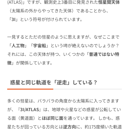
(ATLAS)」ですが、観測史上3番目に発見された
恒星間天体
（太陽系の外からやってきた天体）であることから、
「
3I
」という符号が付けられています。
一見するとただの彗星のように思えますが、なぜここまで
「
人工物
」「
宇宙船
」という噂が絶えないのでしょうか？
それには、この天体が持つ、いくつかの「
普通ではない特
徴
」が関係しています。
惑星と同じ軌道を「逆走」している？
多くの彗星は、バラバラの角度から太陽系に入ってきます
が、『
3I/ATLAS
』は、地球や火星などの惑星が公転してい
る面（黄道面）と
ほぼ同じ面
を通っています。 しかも、惑
星たちが回っている方向とは
逆方向
に、約175度傾いた軌道