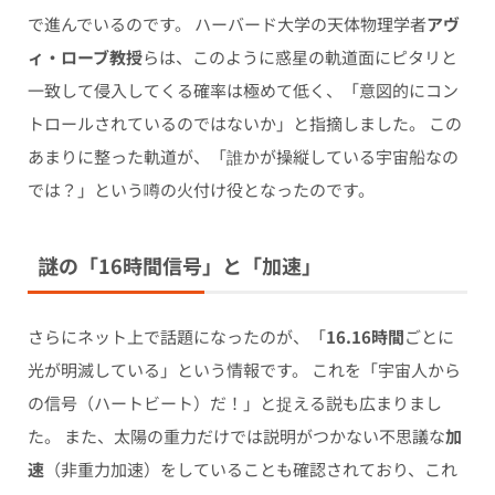
で進んでいるのです。 ハーバード大学の天体物理学者
アヴ
ィ・ローブ教授
らは、このように惑星の軌道面にピタリと
一致して侵入してくる確率は極めて低く、「意図的にコン
トロールされているのではないか」と指摘しました。 この
あまりに整った軌道が、「誰かが操縦している宇宙船なの
では？」という噂の火付け役となったのです。
謎の「16時間信号」と「加速」
さらにネット上で話題になったのが、「
16.16時間
ごとに
光が明滅している」という情報です。 これを「宇宙人から
の信号（ハートビート）だ！」と捉える説も広まりまし
た。 また、太陽の重力だけでは説明がつかない不思議な
加
速
（非重力加速）をしていることも確認されており、これ