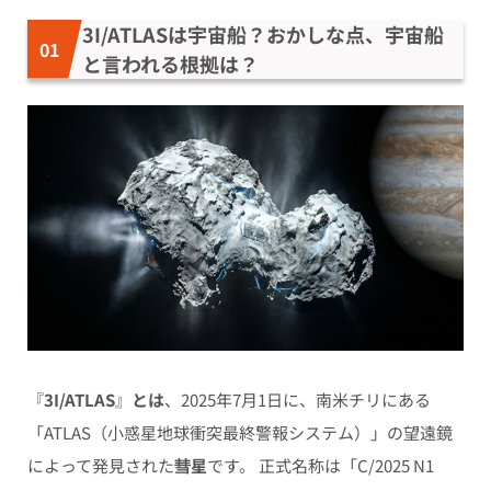
3I/ATLASは宇宙船？おかしな点、宇宙船
と言われる根拠は？
『
3I/ATLAS
』
とは
、2025年7月1日に、南米チリにある
「ATLAS（小惑星地球衝突最終警報システム）」の望遠鏡
によって発見された
彗星
です。 正式名称は「C/2025 N1