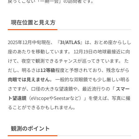
戻ってこない「一期一会」の訪問者です。
現在位置と見え方
2025年12月中旬現在、『
3I/ATLAS
』は、おとめ座からしし
座のあたりを移動しています。 12月19日の地球最接近に向
けて、夜空で観測できるチャンスが巡ってきています。 た
だし、明るさは
12等級
程度と予想されており、残念ながら
肉眼では見えません
。 一般的な双眼鏡でも少し厳しい明る
さですが、口径の大きな望遠鏡や、最近流行りの「
スマー
ト望遠鏡
（eVscopeやSeestarなど）」を使えば、写真に撮
ることができるかもしれません。
観測のポイント