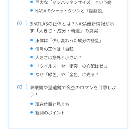
巨大な「マンハッタンサイズ」という噂
NASAのシャットダウンと「隠蔽説」
3I/ATLASの正体とは？NASA最新情報が示
す「大きさ・成分・軌道」の真実
正体は「少し変わった成分の彗星」
信号の正体は「自転」
大きさは意外と小さい？
「ウイルス」や「衝突」の心配はゼロ
なぜ「緑色」や「金色」に光る？
双眼鏡や望遠鏡で夜空のロマンを目撃しよ
う！
現在位置と見え方
観測のポイント