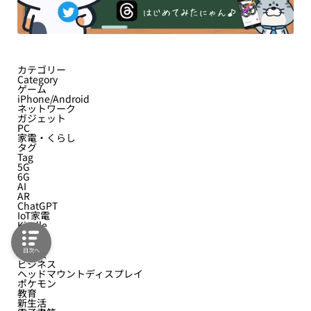
カテゴリー
Category
ゲーム
iPhone/Android
ネットワーク
ガジェット
PC
家電・くらし
タグ
Tag
5G
6G
AI
AR
ChatGPT
IoT家電
Kindle
switch
アプリ
目次へ
ゲーム
ビジネス
ヘッドマウントディスプレイ
ポケモン
教育
新生活