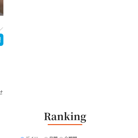
せ
Ranking