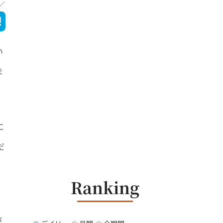
い
ま
に
だ
Ranking
が