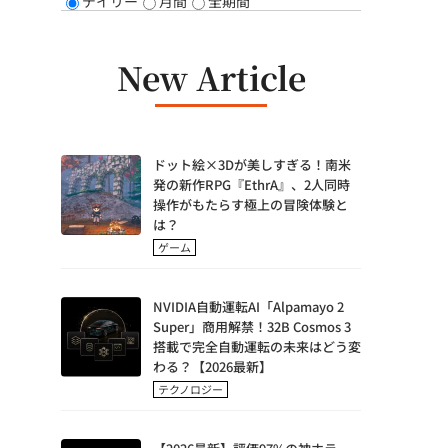
デイリー
月間
全期間
New Article
ドット絵×3Dが美しすぎる！南米
発の新作RPG『EthrA』、2人同時
操作がもたらす極上の冒険体験と
は？
ゲーム
NVIDIA自動運転AI「Alpamayo 2
Super」商用解禁！32B Cosmos 3
搭載で完全自動運転の未来はどう変
わる？【2026最新】
テクノロジー