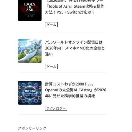
【2026最新】評価97%の神ホラー
『Idols of Ash』Steam攻略＆操作
方法！PS5・Switch対応は？
ゲーム
パルワールドオンライン配信日は
2026年内！スマホMMO化の全貌と
違い
ゲーム
計算コストわずか2000ドル。
OpenAIの未公開AI「Astra」が2026
年に見せた科学的推論の境地
テクノロジー
スポンサーリンク