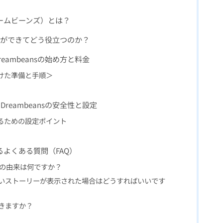
（ドリームビーンズ）とは？
：何ができてどう役立つのか？
ambeansの始め方と料金
に向けた準備と手順＞
reambeansの安全性と設定
を守るための設定ポイント
に関するよくある質問（FAQ）
う名前の由来は何ですか？
ないストーリーが表示された場合はどうすればいいです
できますか？