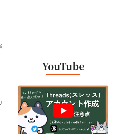
）
届
YouTube
な
理
リ