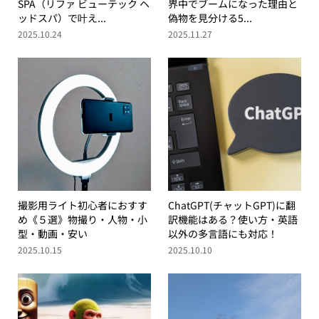
SPA（リファ ビューテック ヘ
界中でブームになった理由と
ッドスパ）で叶え...
偽物を見分ける5...
2025.10.24
2025.11.27
撮影用ライト初心者におすす
ChatGPT(チャットGPT)に翻
め《５選》物撮り・人物・小
訳機能はある？使い方・英語
型・動画・安い
以外の多言語にも対応！
2025.10.15
2025.10.10