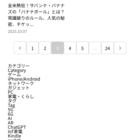
全米熱狂！サバンナ・バナナ
ズの「バナナボール」とは？
常識破りのルール、人気の秘
密、チケッ...
2025.10.07
1
2
3
4
5
…
24


カテゴリー
Category
ゲーム
iPhone/Android
ネットワーク
ガジェット
PC
家電・くらし
タグ
Tag
5G
6G
AI
AR
ChatGPT
IoT家電
Kindle
switch