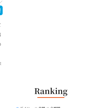
て
届
の
ま
Ranking