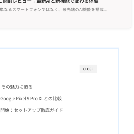
 Pro XL 開封レビュー：最新AIと新機能で変わる体験
ro XLは、単なるスマートフォンではなく、最先端のAI機能を搭載...
CLOSE
XLとは？その魅力に迫る
e Pixel 9 Pro XLとの比較
用開始：セットアップ徹底ガイド