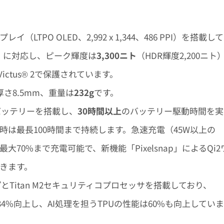
ィスプレイ（LTPO OLED、2,992 x 1,344、486 PPI）を搭載して
z）に対応し、ピーク輝度は
3,300ニト
（HDR輝度2,200ニト
s Victus® 2で保護されています。
 x 厚さ8.5mm、重量は
232g
です。
容量バッテリーを搭載し、
30時間以上
のバッテリー駆動時間を実
は最長100時間まで持続します。急速充電（45W以上の
最大70%まで充電可能で、新機能「Pixelsnap」によるQi2
できます。
プ
とTitan M2セキュリティコプロセッサを搭載しており、
均34%向上し、AI処理を担うTPUの性能は60%も向上してい