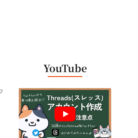
）
YouTube
ワ
ま