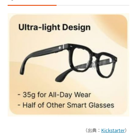
（出典：
Kickstarter
）