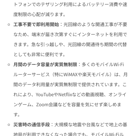
トフォンでのテザリング利用によるバッテリー消費や速
度制限の心配が減ります。
工事不要で即利用開始
：光回線のような開通工事が不要
なため、端末が届き次第すぐにインターネットを利用で
きます。急な引っ越しや、光回線の開通待ち期間の代替
としても非常に便利です。
月間のデータ容量が実質無制限
：多くのモバイルWi-Fi
ルーターサービス（特にWiMAXや楽天モバイル）は、月
間のデータ利用量が実質無制限で提供されています。こ
れにより、YouTubeやNetflixなどの動画視聴、オンライ
ンゲーム、Zoom会議などを容量を気にせず楽しめま
す。
災害時の通信手段
：大規模な地震や台風などで地上の基
地局が利用できなくなった場合でも、モバイルWi-Fiル