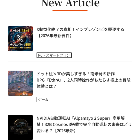
New Article
X収益化終了の真相！インプレゾンビを駆逐する
【2026年最新要件】
PC・スマートフォン
ドット絵×3Dが美しすぎる！南米発の新作
RPG『EthrA』、2人同時操作がもたらす極上の冒険
体験とは？
ゲーム
NVIDIA自動運転AI「Alpamayo 2 Super」商用解
禁！32B Cosmos 3搭載で完全自動運転の未来はどう
変わる？【2026最新】