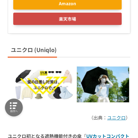
Amazon
楽天市場
ユニクロ
(Uniqlo)
目次へ
（出典：
ユニクロ
）
ユニクロ初となる遮熱機能付きの傘
「
UVカットコンパクト