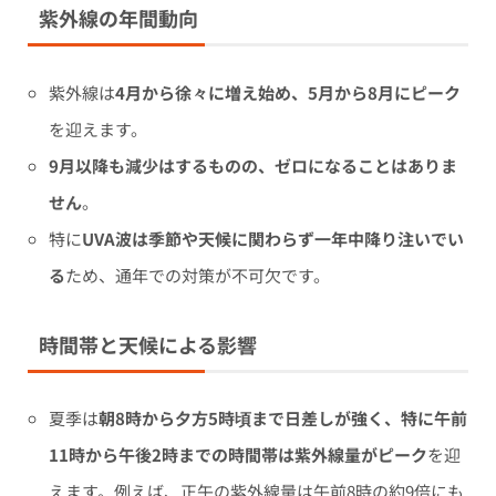
紫外線の年間動向
紫外線は
4月から徐々に増え始め、5月から8月にピーク
を迎えます。
9月以降も減少はするものの、ゼロになることはありま
せん
。
特に
UVA波は季節や天候に関わらず一年中降り注いでい
る
ため、通年での対策が不可欠です。
時間帯と天候による影響
夏季は
朝8時から夕方5時頃まで日差しが強く、特に午前
11時から午後2時までの時間帯は紫外線量がピーク
を迎
えます。例えば、正午の紫外線量は午前8時の約9倍にも