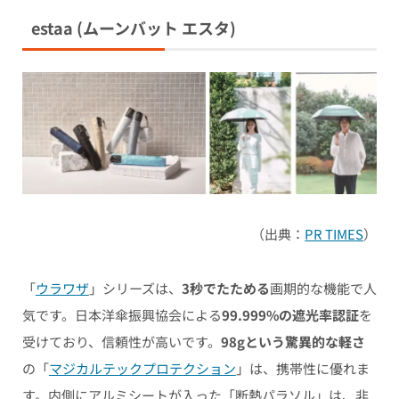
estaa
(ムーンバット エスタ)
（出典：
PR TIMES
）
「
ウラワザ
」シリーズは、
3秒でたためる
画期的な機能で人
気です。日本洋傘振興協会による
99.999%の遮光率認証
を
受けており、信頼性が高いです。
98gという驚異的な軽さ
の「
マジカルテックプロテクション
」は、携帯性に優れま
す。内側にアルミシートが入った「断熱パラソル」は、非