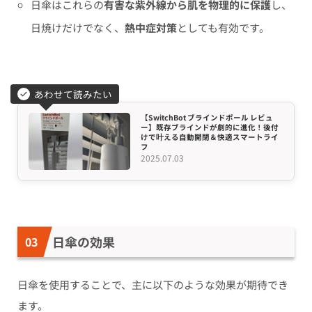
日傘はこれらの
有害な紫外線から肌を物理的に保護
し、
日焼けだけでなく、
熱中症対策
としても有効です。
あわせて読みたい
【SwitchBot ブラインドポール レビュ
ー】既存ブラインドが劇的に進化！後付
けで叶える自動開閉＆快適スマートライ
フ
2025.07.03
日傘の効果
日傘を使用することで、主に以下のような効果が期待でき
ます。