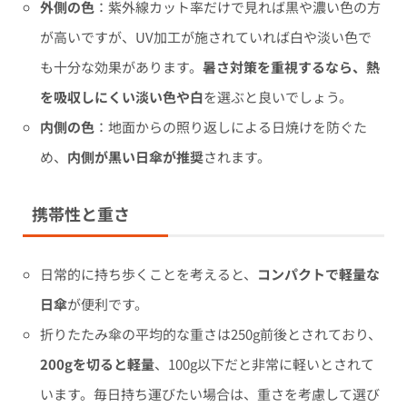
外側の色
：紫外線カット率だけで見れば黒や濃い色の方
が高いですが、UV加工が施されていれば白や淡い色で
も十分な効果があります。
暑さ対策を重視するなら、熱
を吸収しにくい淡い色や白
を選ぶと良いでしょう。
内側の色
：地面からの照り返しによる日焼けを防ぐた
め、
内側が黒い日傘が推奨
されます。
携帯性と重さ
日常的に持ち歩くことを考えると、
コンパクトで軽量な
日傘
が便利です。
折りたたみ傘の平均的な重さは250g前後とされており、
200gを切ると軽量
、100g以下だと非常に軽いとされて
います。毎日持ち運びたい場合は、重さを考慮して選び