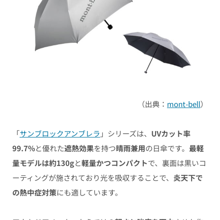
（出典：
mont-bell
）
「
サンブロックアンブレラ
」シリーズは、
UVカット率
99.7%
と優れた
遮熱効果
を持つ
晴雨兼用
の日傘です。
最軽
量モデルは約130g
と
軽量かつコンパクト
で、裏面は黒いコ
ーティングが施されており光を吸収することで、
炎天下で
の熱中症対策
にも適しています。