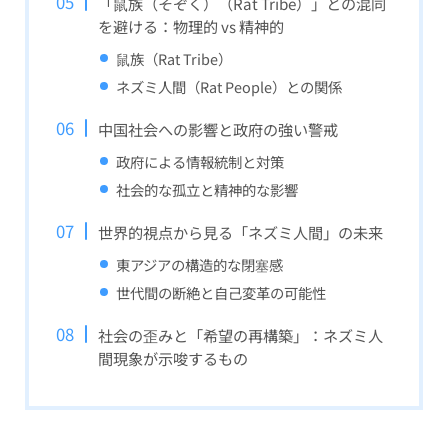
「鼠族（そぞく）（Rat Tribe）」との混同
を避ける：物理的 vs 精神的
鼠族（Rat Tribe）
ネズミ人間（Rat People）との関係
中国社会への影響と政府の強い警戒
政府による情報統制と対策
社会的な孤立と精神的な影響
世界的視点から見る「ネズミ人間」の未来
東アジアの構造的な閉塞感
世代間の断絶と自己変革の可能性
社会の歪みと「希望の再構築」：ネズミ人
間現象が示唆するもの