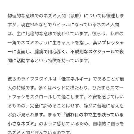
物理的な意味でのネズミ人間（鼠族）については後述しま
すが、現在SNSなどでバイラルになっているネズミ人間
は、主に比喩的な意味で使われています。彼らは、都市の
一角でネズミのように生きる人々を指し、
高いプレッシャ
ーに直面し、臆病で用心深く、不規則なスケジュールで夜
間に活動する
という特徴を持っています。
彼らのライフスタイルは「
低エネルギー
」であることが最
大の特徴です。多くはベッドに横たわり、ひたすらスマー
トフォンをスクロールして過ごします。不安を感じてはい
るものの、完全に諦めることはせず、静かに苦境に耐え忍
ぶ姿が見られます。まるで
「割れ目の中で生き残っている
小さなネズミ」
のように感じているため、自嘲的に自らを
ネズミ人間と呼んでいるのです。