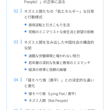
People）」の正体に迫る
ネズミ人間たちの「低エネルギー」な日常
と行動様式
昼夜逆転と引きこもり生活
究極のミニマリストな食生活と欲望の拒絶
ネズミ人間を生み出した中国社会の構造的
な闇
過酷な労働環境と報われない努力
若年層の深刻な失業と教育のミスマッチ
経済の停滞と信頼の崩壊
「寝そべり族（唐平）」との決定的な違い
と進化
寝そべり族（Lying Flat / 唐平）
ネズミ人間（Rat People）