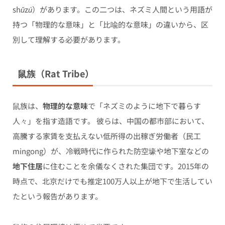
shǔzú
）があります。この二つは、ネズミ人間という用語が
持つ「物理的な意味」と「比喩的な意味」の違いから、区
別して理解する必要があります。
鼠族（Rat Tribe）
鼠族は、
物理的な意味
で「ネズミのように地下で暮らす
人々」を指す造語です。 彼らは、中国の都市部において、
高騰する家賃を支払えない低所得の出稼ぎ労働者（民工
mingong
）が、冷戦時代に作られた防空壕や地下室などの
地下住居
に住むことを余儀なくされた集団です。2015年の
時点で、北京だけでも推定100万人以上が地下で生活してい
たという報告があります。