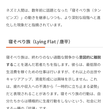
ネズミ人間は、数年前に話題となった「寝そべり族（タン
ピンズ）」の動きを継承しつつも、より深刻な段階へと進
化した現象だと指摘されています。
寝そべり族（Lying Flat / 唐平）
寝そべり族は、終わりのない過酷な競争から
意図的に離脱
する
ことを選んだ若者たちを指します。彼らは、最低限の
生活費を稼ぐための仕事は行いますが、それ以上の出世や
キャリアアップ、資産形成には興味を示しません。これ
は、疲れや収入への不満から「一時的に立ち止まる姿勢」
だと表現されることがあります。寝そべり族の行動は、自
分たちからは積極的に生産行動をしないという、社会に対
する一種の「抗議」です。