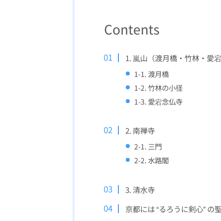
Contents
1. 嵐山（渡月橋・竹林・愛
1-1. 渡月橋
1-2. 竹林の小径
1-3. 愛宕念仏寺
2. 南禅寺
2-1. 三門
2-2. 水路閣
3. 清水寺
京都には “るろうに剣心” 