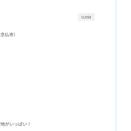
CLOSE
宕念仏寺）
の聖地がいっぱい！