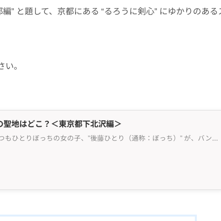
編” と題して、京都にある “るろうに剣心” にゆかりのある
さい。
の聖地はどこ？＜東京都下北沢編＞
“ぼっち・ざ・ろっく” は、いつもひとりぼっちの女の子、”後藤ひとり（通称：ぼっち）” が、バンド活動をしたいという夢をもち、仲間たちとの出会いや人としての成長を描いた日本の人気アニメ。 amazon prime や Netflixなどの動画配信サービスでも見ることができるので、日本...