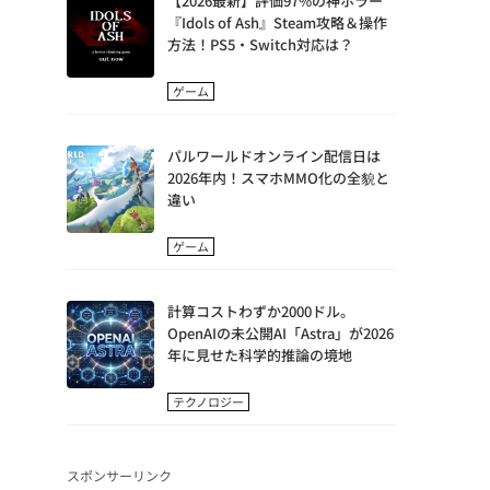
【2026最新】評価97%の神ホラー
『Idols of Ash』Steam攻略＆操作
方法！PS5・Switch対応は？
ゲーム
パルワールドオンライン配信日は
2026年内！スマホMMO化の全貌と
違い
ゲーム
計算コストわずか2000ドル。
OpenAIの未公開AI「Astra」が2026
年に見せた科学的推論の境地
テクノロジー
スポンサーリンク