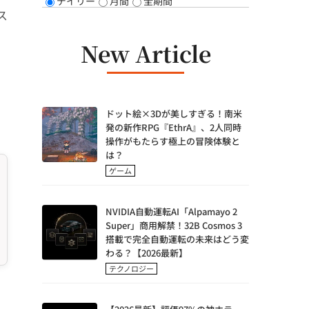
デイリー
月間
全期間
ス
New Article
ドット絵×3Dが美しすぎる！南米
発の新作RPG『EthrA』、2人同時
操作がもたらす極上の冒険体験と
は？
ゲーム
NVIDIA自動運転AI「Alpamayo 2
Super」商用解禁！32B Cosmos 3
搭載で完全自動運転の未来はどう変
わる？【2026最新】
テクノロジー