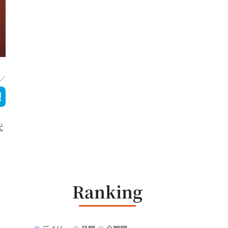
代
Ranking