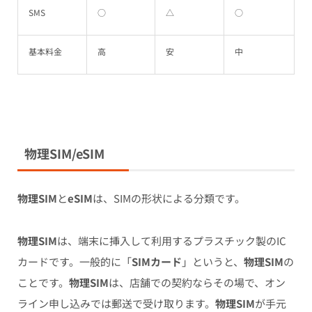
SMS
○
△
○
基本料金
高
安
中
物理SIM/eSIM
物理SIM
と
eSIM
は、SIMの形状による分類です。
物理SIM
は、端末に挿入して利用するプラスチック製のIC
カードです。一般的に「
SIMカード
」というと、
物理SIM
の
ことです。
物理SIM
は、店舗での契約ならその場で、オン
ライン申し込みでは郵送で受け取ります。
物理SIM
が手元