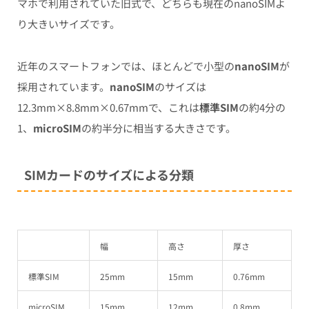
マホで利用されていた旧式で、どちらも現在のnanoSIMよ
り大きいサイズです。
近年のスマートフォンでは、ほとんどで小型の
nanoSIM
が
採用されています。
nanoSIM
のサイズは
12.3mm×8.8mm×0.67mmで、これは
標準SIM
の約4分の
1、
microSIM
の約半分に相当する大きさです。
SIMカードのサイズによる分類
幅
高さ
厚さ
標準SIM
25mm
15mm
0.76mm
microSIM
15mm
12mm
0.8mm