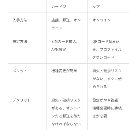
カード型
ップ
入手方法
店舗、郵送、オン
オンライン
ライン
設定方法
SIMカード挿入、
QRコード読み込
APN設定
み、プロファイル
ダウンロード
メリット
機種変更が簡単
紛失・破損リスク
がない、すぐに始
められる
デメリット
紛失・破損リスク
設定がやや複雑、
がある、オンライ
機種変更時に手続
ンだと郵送を待た
きが必要
なければならない