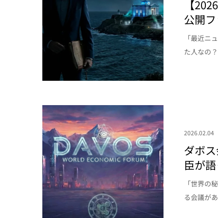
【20
公開フ
「最近ニュ
た人なの？
2026.02.04
ダボス
臣が語
「世界の秘
る会議があ