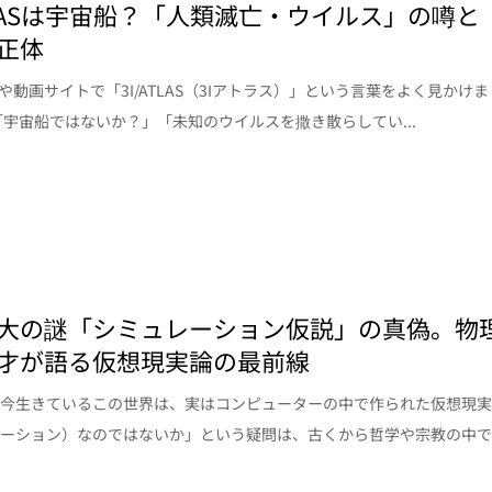
ATLASは宇宙船？「人類滅亡・ウイルス」の噂と
正体
Sや動画サイトで「3I/ATLAS（3Iアトラス）」という言葉をよく見かけま
「宇宙船ではないか？」「未知のウイルスを撒き散らしてい...
大の謎「シミュレーション仮説」の真偽。物
才が語る仮想現実論の最前線
が今生きているこの世界は、実はコンピューターの中で作られた仮想現
レーション）なのではないか」という疑問は、古くから哲学や宗教の中