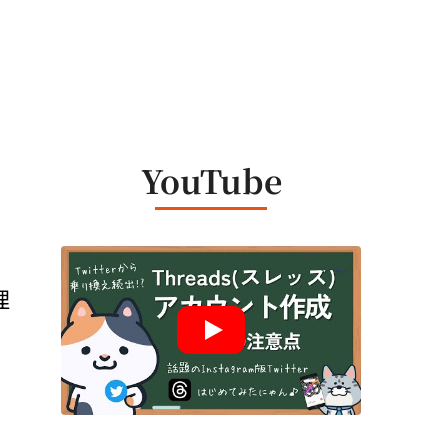
YouTube
理
実
で