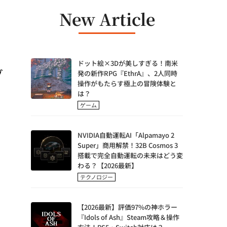
New Article
ドット絵×3Dが美しすぎる！南米
グ
発の新作RPG『EthrA』、2人同時
操作がもたらす極上の冒険体験と
は？
ゲーム
NVIDIA自動運転AI「Alpamayo 2
Super」商用解禁！32B Cosmos 3
搭載で完全自動運転の未来はどう変
わる？【2026最新】
テクノロジー
【2026最新】評価97%の神ホラー
『Idols of Ash』Steam攻略＆操作