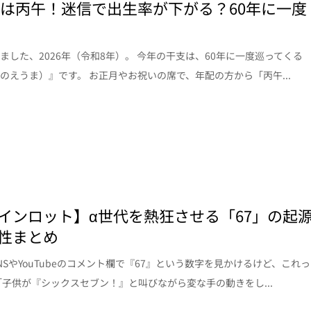
6年は丙午！迷信で出生率が下がる？60年に一度
ました、2026年（令和8年）。 今年の干支は、60年に一度巡ってくる
のえうま）』です。 お正月やお祝いの席で、年配の方から「丙午...
インロット】α世代を熱狂させる「67」の起
性まとめ
NSやYouTubeのコメント欄で『67』という数字を見かけるけど、これっ
「子供が『シックスセブン！』と叫びながら変な手の動きをし...