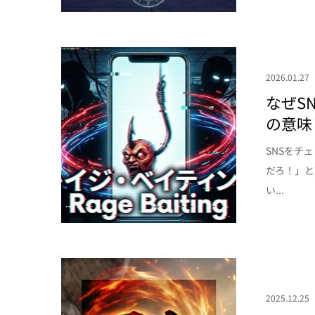
2026.01.27
なぜS
の意味
SNSをチ
だろ！」
い...
2025.12.25