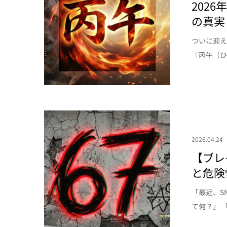
202
の真実
ついに迎え
『丙午（ひ
2026.04.24
【ブレ
と危険
「最近、S
て何？」 