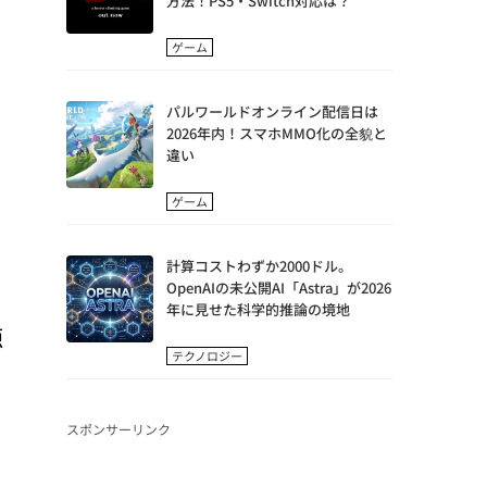
方法！PS5・Switch対応は？
ゲーム
パルワールドオンライン配信日は
2026年内！スマホMMO化の全貌と
違い
ゲーム
計算コストわずか2000ドル。
OpenAIの未公開AI「Astra」が2026
年に見せた科学的推論の境地
源
テクノロジー
スポンサーリンク