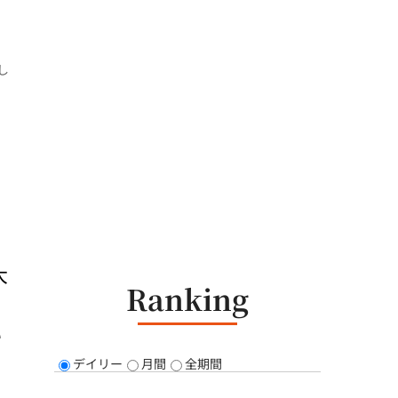
し
大
Ranking
い
デイリー
月間
全期間