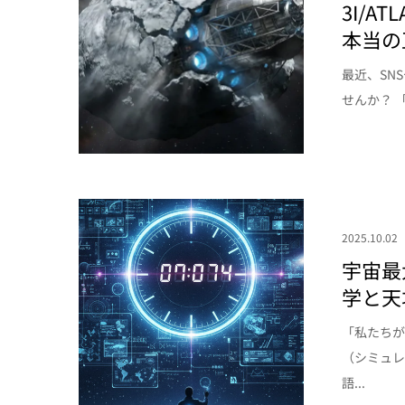
3I/
本当の
最近、SN
せんか？ 
2025.10.02
宇宙最
学と天
「私たち
（シミュ
語...