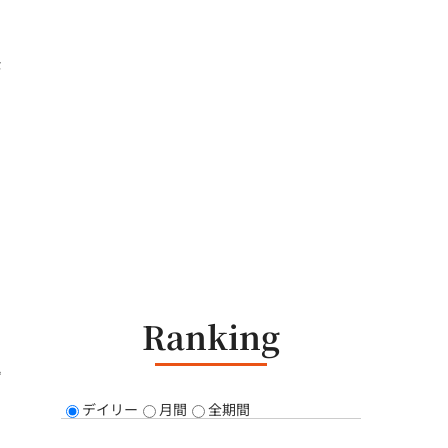
な
イ
Ranking
ず
デイリー
月間
全期間