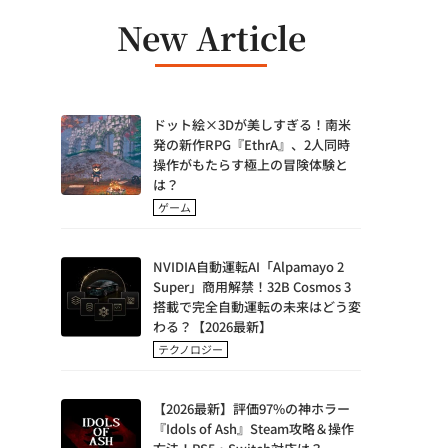
New Article
ドット絵×3Dが美しすぎる！南米
発の新作RPG『EthrA』、2人同時
操作がもたらす極上の冒険体験と
は？
ゲーム
NVIDIA自動運転AI「Alpamayo 2
Super」商用解禁！32B Cosmos 3
搭載で完全自動運転の未来はどう変
わる？【2026最新】
テクノロジー
【2026最新】評価97%の神ホラー
『Idols of Ash』Steam攻略＆操作