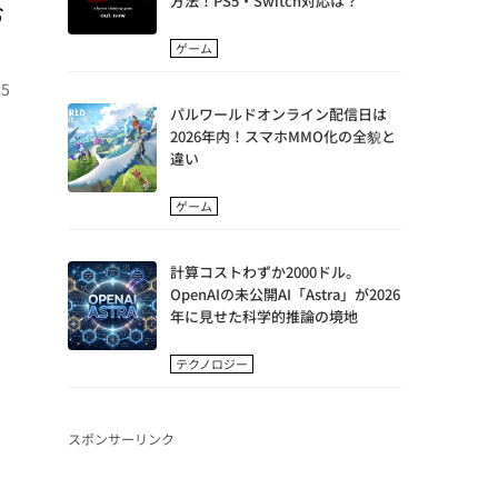
方法！PS5・Switch対応は？
お
ゲーム
5
パルワールドオンライン配信日は
2026年内！スマホMMO化の全貌と
違い
ゲーム
計算コストわずか2000ドル。
OpenAIの未公開AI「Astra」が2026
年に見せた科学的推論の境地
テクノロジー
スポンサーリンク