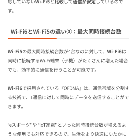
応していない
Wi-Fi5
と
比較
して
通信が安定
しているので
す。
Wi-Fi6とWi-Fi5の
違い③：最大同時接続台数
Wi-Fi5
の最大同時接続台数が4台なのに対して、
Wi-Fi6
は
同時に接続するWi-Fi端末（子機）がたくさんに増えた場合
でも、効率的に通信を行うことが可能
です。
Wi-Fi6
で採用されている『OFDMA』は、通信帯域を分割す
る技術で、
1通信に対して同時にデータを送信
することがで
きます。
“eスポーツ” や “IoT家電” といった同時接続台数が増えるよ
うな使用でも対応できるので、
生活をより快適にゆたかに