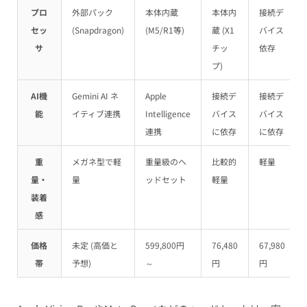
プロ
外部パック
本体内蔵
本体内
接続デ
セッ
(Snapdragon)
(M5/R1等)
蔵 (X1
バイス
サ
チッ
依存
プ)
AI機
Gemini AI ネ
Apple
接続デ
接続デ
能
イティブ連携
Intelligence
バイス
バイス
連携
に依存
に依存
重
メガネ型で軽
重量級のヘ
比較的
軽量
量・
量
ッドセット
軽量
装着
感
価格
未定 (高価と
599,800円
76,480
67,980
帯
予想)
～
円
円