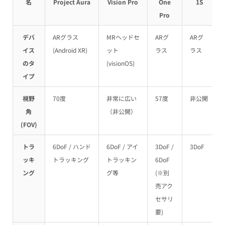
名
Project Aura
Vision Pro
One
1S
Pro
デバ
ARグラス
MRヘッドセ
ARグ
ARグ
イス
(Android XR)
ット
ラス
ラス
のタ
(visionOS)
イプ
視野
70度
非常に広い
57度
非公開
角
（非公開）
(FOV)
トラ
6DoF / ハンド
6DoF / アイ
3DoF /
3DoF
ッキ
トラッキング
トラッキン
6DoF
ング
グ等
(※別
売アク
セサリ
要)