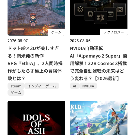
ゲーム
テクノロジー
2026.08.07
2026.08.06
ドット絵×3Dが美しすぎ
NVIDIA自動運転
る！南米発の新作
AI「Alpamayo 2 Super」商
RPG『EthrA』、2人同時操
用解禁！32B Cosmos 3搭載
作がもたらす極上の冒険体
で完全自動運転の未来はど
験とは？
う変わる？【2026最新】
steam
インディーゲーム
AI
NVIDIA
ゲーム