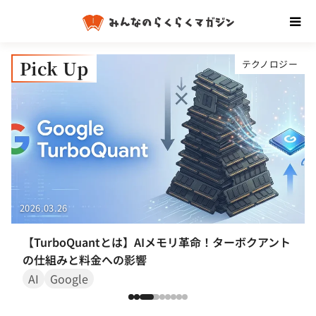
Pick Up
ム
テクノロジー
2026.03.26
【TurboQuantとは】AIメモリ革命！ターボクアント
の仕組みと料金への影響
AI
Google