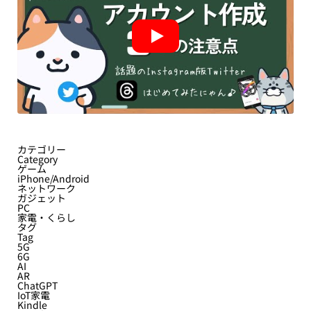
カテゴリー
Category
ゲーム
iPhone/Android
ネットワーク
ガジェット
PC
家電・くらし
タグ
Tag
5G
6G
AI
AR
ChatGPT
IoT家電
Kindle