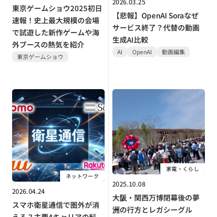
2026.03.25
東京ゲームショウ2025初日
【悲報】OpenAI Soraなぜ
速報！史上最大規模の会場
サービス終了？代替の動画
で試遊した新作ゲームや海
生成AI比較
外ブースの熱気を紹介
AI
OpenAI
動画編集
東京ゲームショウ
家電・くらし
ネットワーク
2025.10.08
2026.04.24
大阪・関西万博閉幕後の夢
スマホ衛星通信で圏外が消
洲の行方とレガシーグル
える？主要4キャリアの料