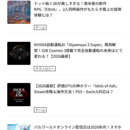
ドット絵×3Dが美しすぎる！南米発の新作
RPG『EthrA』、2人同時操作がもたらす極上の冒険
体験とは？
ゲーム
NVIDIA自動運転AI「Alpamayo 2 Super」商用解
禁！32B Cosmos 3搭載で完全自動運転の未来はどう
変わる？【2026最新】
テクノロジー
【2026最新】評価97%の神ホラー『Idols of Ash』
Steam攻略＆操作方法！PS5・Switch対応は？
ゲーム
パルワールドオンライン配信日は2026年内！スマホ