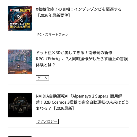
X収益化終了の真相！インプレゾンビを駆逐する
【2026年最新要件】
PC・スマートフォン
ドット絵×3Dが美しすぎる！南米発の新作
RPG『EthrA』、2人同時操作がもたらす極上の冒険
体験とは？
ゲーム
NVIDIA自動運転AI「Alpamayo 2 Super」商用解
禁！32B Cosmos 3搭載で完全自動運転の未来はどう
変わる？【2026最新】
テクノロジー