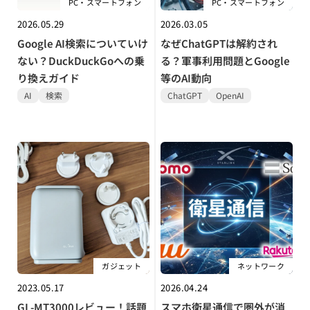
PC・スマートフォン
PC・スマートフォン
2026.05.29
2026.03.05
Google AI検索についていけ
なぜChatGPTは解約され
ない？DuckDuckGoへの乗
る？軍事利用問題とGoogle
り換えガイド
等のAI動向
AI
検索
ChatGPT
OpenAI
ガジェット
ネットワーク
2023.05.17
2026.04.24
GL-MT3000レビュー！話題
スマホ衛星通信で圏外が消