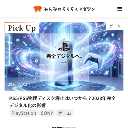
Pick Up
ン
ゲーム
2026.07.02
PS5/PS6物理ディスク廃止はいつから？2028年完全
デジタル化の影響
PlayStation
SONY
ゲーム