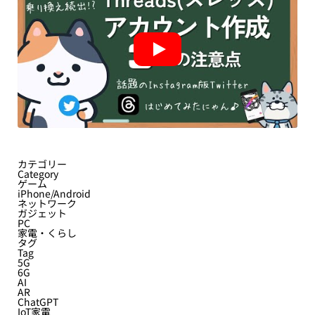
カテゴリー
Category
ゲーム
iPhone/Android
ネットワーク
ガジェット
PC
家電・くらし
タグ
Tag
5G
6G
AI
AR
ChatGPT
IoT家電