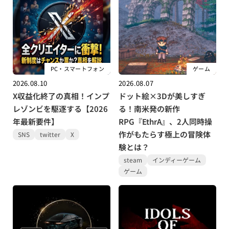
PC・スマートフォン
ゲーム
2026.08.10
2026.08.07
X収益化終了の真相！インプ
ドット絵×3Dが美しすぎ
レゾンビを駆逐する【2026
る！南米発の新作
年最新要件】
RPG『EthrA』、2人同時操
作がもたらす極上の冒険体
SNS
twitter
X
験とは？
steam
インディーゲーム
ゲーム