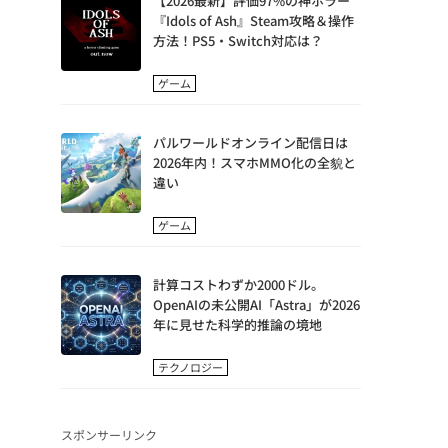
【2026最新】評価97%の神ホラー
『Idols of Ash』Steam攻略＆操作
方法！PS5・Switch対応は？
ゲーム
パルワールドオンライン配信日は
2026年内！スマホMMO化の全貌と
違い
ゲーム
計算コストわずか2000ドル。
OpenAIの未公開AI「Astra」が2026
年に見せた科学的推論の境地
テクノロジー
スポンサーリンク