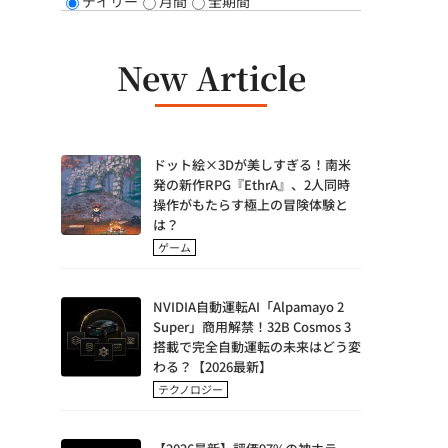
デイリー
月間
全期間
を
New Article
ドット絵×3Dが美しすぎる！南米
発の新作RPG『EthrA』、2人同時
操作がもたらす極上の冒険体験と
は？
ゲーム
NVIDIA自動運転AI「Alpamayo 2
Super」商用解禁！32B Cosmos 3
搭載で完全自動運転の未来はどう変
わる？【2026最新】
テクノロジー