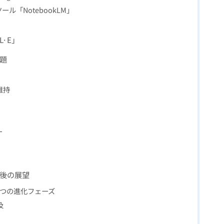
ル「NotebookLM」
L·E」
題
維持
ー
今後の展望
3つの進化フェーズ
及