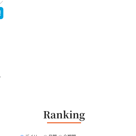
ー
Ranking
、