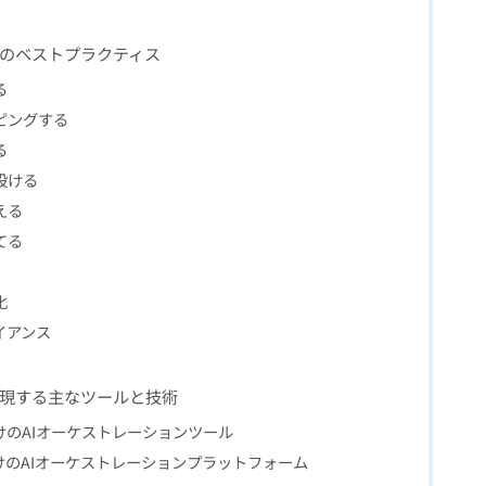
入のベストプラクティス
る
ピングする
る
設ける
える
てる
化
イアンス
実現する主なツールと技術
のAIオーケストレーションツール
のAIオーケストレーションプラットフォーム