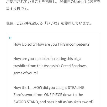
が使用されていることを指摘し、開発元のUbisoftに苦言を
呈す投稿です。
現在、2.2万件を超える「いいね」を獲得しています。
How Ubisoft? How are you THIS incompetent?
How are you capable of creating this big a
trashfire from this Assassin’s Creed Shadows
game of yours?
How the f….HOW did you caught STEALING
Zoro’s sword from ONE PIECE down to the
SWORD STAND, and pass it off as Yasuke’s sword?