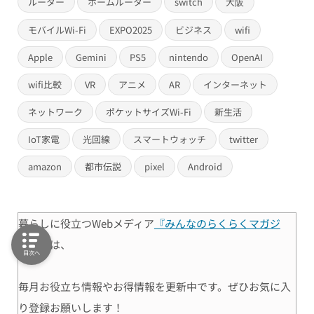
ルーター
ホームルーター
switch
大阪
モバイルWi-Fi
EXPO2025
ビジネス
wifi
Apple
Gemini
PS5
nintendo
OpenAI
wifi比較
VR
アニメ
AR
インターネット
ネットワーク
ポケットサイズWi-Fi
新生活
IoT家電
光回線
スマートウォッチ
twitter
amazon
都市伝説
pixel
Android
暮らしに役立つWebメディア
『みんなのらくらくマガジ
ン』
では、
目次へ
毎月お役立ち情報やお得情報を更新中です。ぜひお気に入
り登録お願いします！