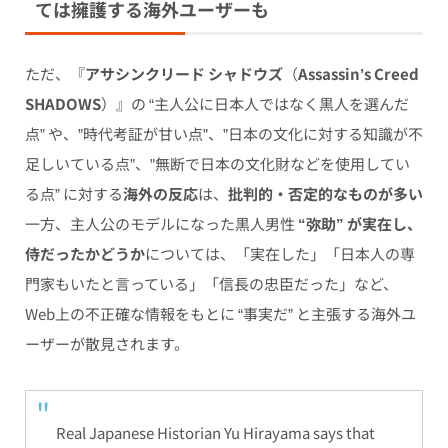
ては擁護する海外ユーザーも
ただ、『
アサシンクリード シャドウズ
（
Assassin’s Creed
SHADOWS
）』の “主人公に日本人ではなく黒人を選んだ
点” や、”時代考証が甘い点”、”日本の文化に対する知識が不
足しいている点”、”無断で日本の文化財などを使用してい
る点” に対する
海外の反応
は、
批判的・否定的なものが多い
一方、主人公のモデルになった黒人男性
“弥助” が実在し、
侍だったかどうか
については、「実在した」「日本人の専
門家もいたと言っている」「信長の忠臣だった」など、
Web上の不正確な情報をもとに “事実だ” と主張する海外ユ
ーザーが散見されます。
Real Japanese Historian Yu Hirayama says that