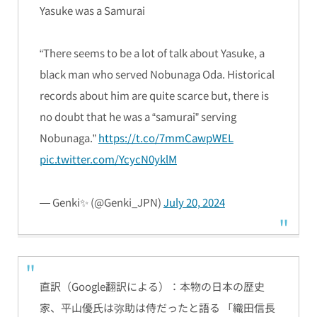
Yasuke was a Samurai
“There seems to be a lot of talk about Yasuke, a
black man who served Nobunaga Oda. Historical
records about him are quite scarce but, there is
no doubt that he was a “samurai” serving
Nobunaga.”
https://t.co/7mmCawpWEL
pic.twitter.com/YcycN0yklM
— Genki✨ (@Genki_JPN)
July 20, 2024
直訳（Google翻訳による）：
本物の日本の歴史
家、平山優氏は弥助は侍だったと語る 「織田信長