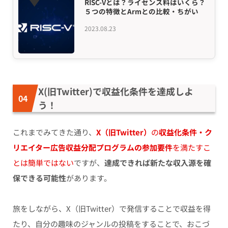
RISC-Vとは？ライセンス料はいくら？
５つの特徴とArmとの比較・ちがい
2023.08.23
X(旧Twitter)で収益化条件を達成しよ
う！
これまでみてきた通り、
X（旧Twitter）
の
収益化条件・ク
リエイター広告収益分配プログラムの参加要件
を満たすこ
とは簡単ではない
ですが、
達成できれば新たな収入源を確
保できる可能性
があります。
旅をしながら、X（旧Twitter）で発信することで収益を得
たり、自分の趣味のジャンルの投稿をすることで、おこづ