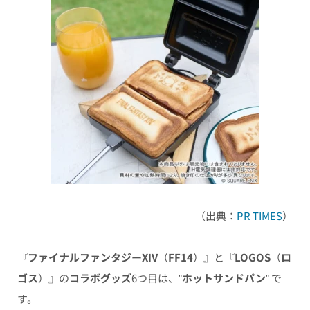
（出典：
PR TIMES
）
『
ファイナルファンタジーXIV
（
FF14
）』と『
LOGOS
（
ロ
ゴス
）』の
コラボグッズ
6つ目は、”
ホットサンドパン
” で
す。