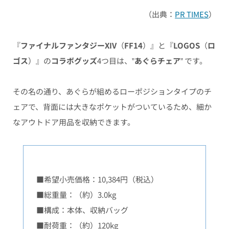
（出典：
PR TIMES
）
『
ファイナルファンタジーXIV
（
FF14
）』と『
LOGOS
（
ロ
ゴス
）』の
コラボグッズ
4つ目は、”
あぐらチェア
” です。
その名の通り、あぐらが組めるローポジションタイプのチ
ェアで、背面には大きなポケットがついているため、細か
なアウトドア用品を収納できます。
■希望小売価格：10,384円（税込）
■総重量：（約）3.0kg
■構成：本体、収納バッグ
■耐荷重：（約）120kg