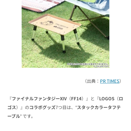
（出典：
PR TIMES
）
『
ファイナルファンタジーXIV
（
FF14
）』と『
LOGOS
（
ロ
ゴス
）』の
コラボグッズ
7つ目は、”
スタックカラータフテ
ーブル
” です。