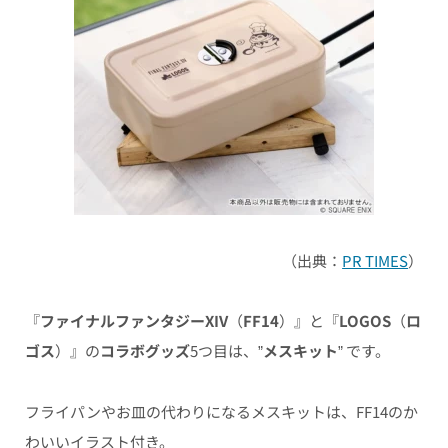
（出典：
PR TIMES
）
『
ファイナルファンタジーXIV
（
FF14
）』と『
LOGOS
（
ロ
ゴス
）』の
コラボグッズ
5つ目は、”
メスキット
” です。
フライパンやお皿の代わりになるメスキットは、FF14のか
わいいイラスト付き。