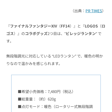
（出典：
PR TIMES
）
『
ファイナルファンタジーXIV
（
FF14
）』と『
LOGOS
（
ロ
ゴス
）』の
コラボグッズ
2つ目は、”
ビレッジランタン
” で
す。
無段階調光に対応している “LEDランタン” で、暖色の明か
りなので温かみを感じられます。
■希望小売価格：7,480円（税込）
■総重量：（約）620g
■点灯モード：暖色（ロータリー式無段階調