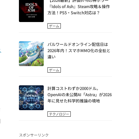
【2026最新】評価97%の神ホラー
『Idols of Ash』Steam攻略＆操作
方法！PS5・Switch対応は？
）
ゲーム
パルワールドオンライン配信日は
ェ
2026年内！スマホMMO化の全貌と
違い
ゲーム
っ
計算コストわずか2000ドル。
OpenAIの未公開AI「Astra」が2026
年に見せた科学的推論の境地
優
テクノロジー
間
スポンサーリンク