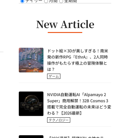
デイリー
月間
全期間
New Article
ドット絵×3Dが美しすぎる！南米
発の新作RPG『EthrA』、2人同時
操作がもたらす極上の冒険体験と
は？
ゲーム
NVIDIA自動運転AI「Alpamayo 2
Super」商用解禁！32B Cosmos 3
搭載で完全自動運転の未来はどう変
わる？【2026最新】
テクノロジー