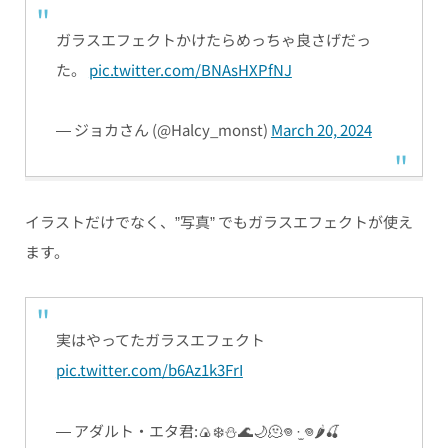
ガラスエフェクトかけたらめっちゃ良さげだっ
た。
pic.twitter.com/BNAsHXPfNJ
— ジョカさん (@Halcy_monst)
March 20, 2024
イラストだけでなく、”写真” でもガラスエフェクトが使え
ます。
実はやってたガラスエフェクト
pic.twitter.com/b6Az1k3FrI
— アダルト・エタ君:🍙❄️⛄️🌊🌙🫠𖦹 ·̫ 𖦹🌶🍒