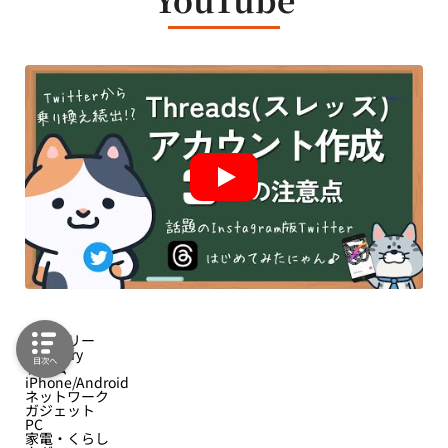
カテゴリー
Category
目次へ
ゲーム
iPhone/Android
ネットワーク
ガジェット
PC
家電・くらし