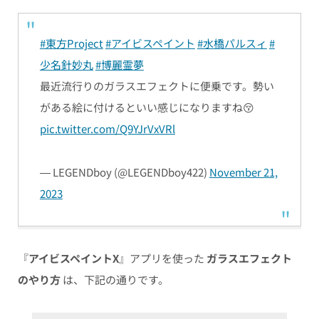
#東方Project
#アイビスペイント
#水橋パルスィ
#
少名針妙丸
#博麗霊夢
最近流行りのガラスエフェクトに便乗です。勢い
がある絵に付けるといい感じになりますね😚
pic.twitter.com/Q9YJrVxVRl
— LEGENDboy (@LEGENDboy422)
November 21,
2023
『
アイビスペイントX
』アプリを使った
ガラスエフェクト
のやり方
は、下記の通りです。