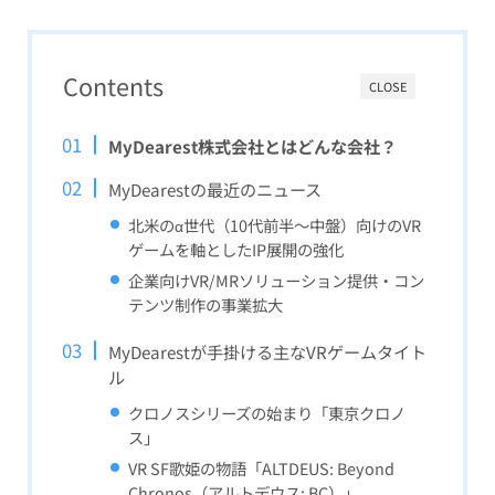
Contents
CLOSE
MyDearest株式会社とはどんな会社？
MyDearestの最近のニュース
北米のα世代（10代前半〜中盤）向けのVR
ゲームを軸としたIP展開の強化
企業向けVR/MRソリューション提供・コン
テンツ制作の事業拡大
MyDearestが手掛ける主なVRゲームタイト
ル
クロノスシリーズの始まり「東京クロノ
ス」
VR SF歌姫の物語「ALTDEUS: Beyond
Chronos（アルトデウス: BC）」