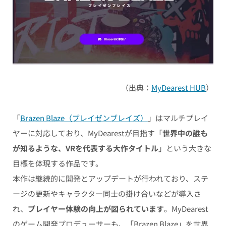
（出典：
MyDearest HUB
）
「
Brazen Blaze（ブレイゼンブレイズ）
」はマルチプレイ
ヤーに対応しており、MyDearestが目指す「
世界中の誰も
が知るような、VRを代表する大作タイトル
」という大きな
目標を体現する作品です。
本作は継続的に開発とアップデートが行われており、ステ
ージの更新やキャラクター同士の掛け合いなどが導入さ
れ、
プレイヤー体験の向上が図られています
。MyDearest
のゲーム開発プロデューサーも、「Brazen Blaze」を世界