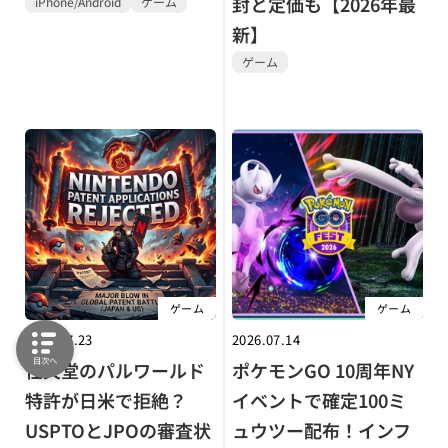
封と定価も【2026年最
iPhone/Android
ゲーム
新】
ゲーム
ゲーム
ゲーム
2026.07.23
2026.07.14
目次へ
任天堂のパルワールド
ポケモンGO 10周年NY
特許が日米で拒絶？
イベントで確定100ミ
USPTOとJPOの審査状
ュウツー配布！インフ