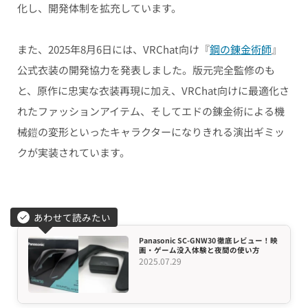
化し、開発体制を拡充しています。
また、2025年8月6日には、VRChat向け『
鋼の錬金術師
』
公式衣装の開発協力を発表しました。版元完全監修のも
と、原作に忠実な衣装再現に加え、VRChat向けに最適化さ
れたファッションアイテム、そしてエドの錬金術による機
械鎧の変形といったキャラクターになりきれる演出ギミッ
クが実装されています。
あわせて読みたい
Panasonic SC-GNW30 徹底レビュー！映
画・ゲーム没入体験と夜間の使い方
2025.07.29