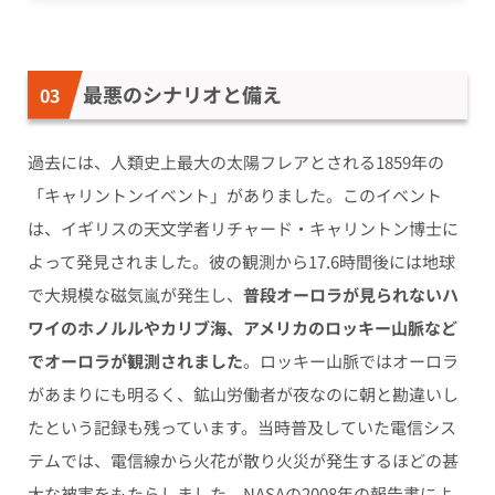
最悪のシナリオと備え
過去には、人類史上最大の太陽フレアとされる1859年の
「キャリントンイベント」がありました。このイベント
は、イギリスの天文学者リチャード・キャリントン博士に
よって発見されました。彼の観測から17.6時間後には地球
で大規模な磁気嵐が発生し、
普段オーロラが見られないハ
ワイのホノルルやカリブ海、アメリカのロッキー山脈など
でオーロラが観測されました
。ロッキー山脈ではオーロラ
があまりにも明るく、鉱山労働者が夜なのに朝と勘違いし
たという記録も残っています。当時普及していた電信シス
テムでは、電信線から火花が散り火災が発生するほどの甚
大な被害をもたらしました。NASAの2008年の報告書によ