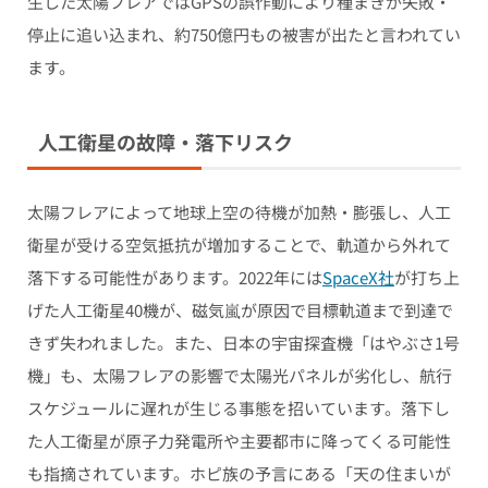
生した太陽フレアではGPSの誤作動により種まきが失敗・
停止に追い込まれ、約750億円もの被害が出たと言われてい
ます。
人工衛星の故障・落下リスク
太陽フレアによって地球上空の待機が加熱・膨張し、人工
衛星が受ける空気抵抗が増加することで、軌道から外れて
落下する可能性があります。2022年には
SpaceX社
が打ち上
げた人工衛星40機が、磁気嵐が原因で目標軌道まで到達で
きず失われました。また、日本の宇宙探査機「はやぶさ1号
機」も、太陽フレアの影響で太陽光パネルが劣化し、航行
スケジュールに遅れが生じる事態を招いています。落下し
た人工衛星が原子力発電所や主要都市に降ってくる可能性
も指摘されています。ホピ族の予言にある「天の住まいが