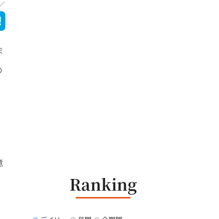
ま
の
自
意
Ranking