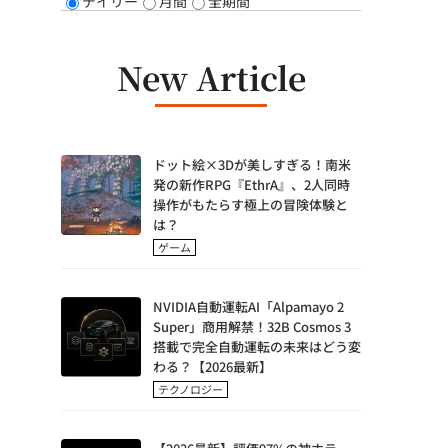
デイリー
月間
全期間
New Article
ドット絵×3Dが美しすぎる！南米
発の新作RPG『EthrA』、2人同時
操作がもたらす極上の冒険体験と
は？
ゲーム
NVIDIA自動運転AI「Alpamayo 2
Super」商用解禁！32B Cosmos 3
搭載で完全自動運転の未来はどう変
わる？【2026最新】
テクノロジー