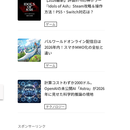
【2026最新】評価97%の神ホラー
『Idols of Ash』Steam攻略＆操作
方法！PS5・Switch対応は？
ゲーム
パルワールドオンライン配信日は
2026年内！スマホMMO化の全貌と
違い
ゲーム
計算コストわずか2000ドル。
OpenAIの未公開AI「Astra」が2026
年に見せた科学的推論の境地
テクノロジー
スポンサーリンク