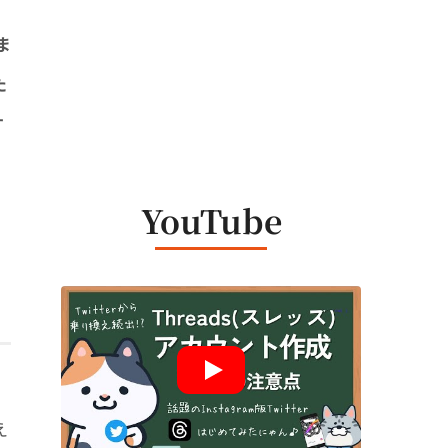
ま
た
す
、
YouTube
え