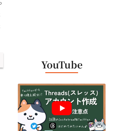
っ
能
能
YouTube