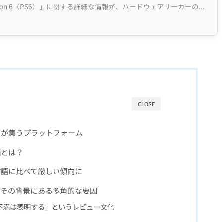
次世代ゲーム機「PlayStation 6（PS6）」に関する詳細な情報が、ハードウェアリーカーのM...
CLOSE
マーが集うプラットフォーム
価とは？
言語に比べて厳しい傾向に
？その背景にある多角的な要因
不満は表明する」というレビュー文化