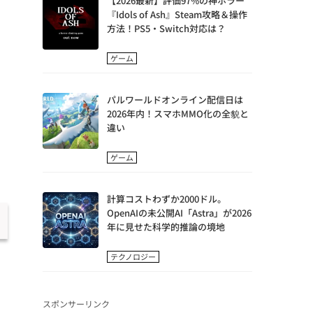
【2026最新】評価97%の神ホラー
『Idols of Ash』Steam攻略＆操作
方法！PS5・Switch対応は？
ゲーム
パルワールドオンライン配信日は
2026年内！スマホMMO化の全貌と
違い
ゲーム
計算コストわずか2000ドル。
OpenAIの未公開AI「Astra」が2026
年に見せた科学的推論の境地
テクノロジー
スポンサーリンク