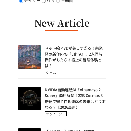
デイリー
月間
全期間
New Article
ドット絵×3Dが美しすぎる！南米
発の新作RPG『EthrA』、2人同時
操作がもたらす極上の冒険体験と
は？
ゲーム
NVIDIA自動運転AI「Alpamayo 2
Super」商用解禁！32B Cosmos 3
搭載で完全自動運転の未来はどう変
わる？【2026最新】
テクノロジー