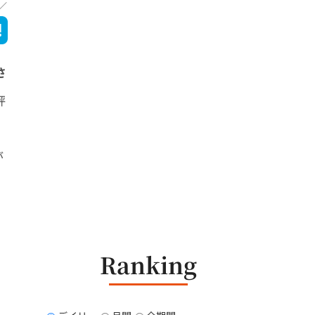
さ
評
が
Ranking