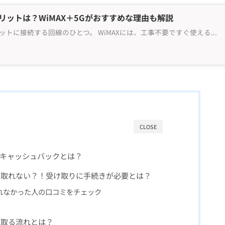
メリットは？WiMAX＋5Gがおすすめな理由も解説
WiMAXは、無線でインターネットに接続する回線のひとつ。 WiMAXには、工事不要ですぐ使える、外出先でも使えるなどのメリットがある一方で、光回線と比べると、速度が遅い場合があったり、通信が不安定なケースがあったりするなど、デメリットもあります。 メリットやデメリットを耳にして、契約...
CLOSE
えるキャッシュバックとは？
け取れない？！受け取りに手続きが必要とは？
れなかった人の口コミをチェック
け取る流れとは？