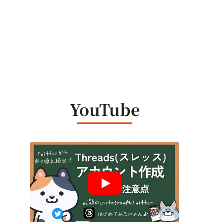
、
YouTube
に