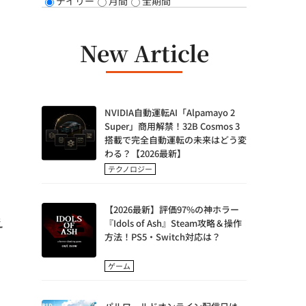
デイリー
月間
全期間
New Article
NVIDIA自動運転AI「Alpamayo 2
Super」商用解禁！32B Cosmos 3
搭載で完全自動運転の未来はどう変
わる？【2026最新】
テクノロジー
【2026最新】評価97%の神ホラー
え
『Idols of Ash』Steam攻略＆操作
方法！PS5・Switch対応は？
ゲーム