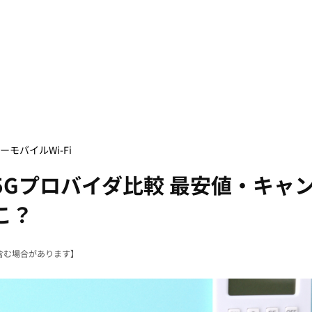
ー
モバイルWi-Fi
X+5Gプロバイダ比較 最安値・キャ
こ？
含む場合があります】