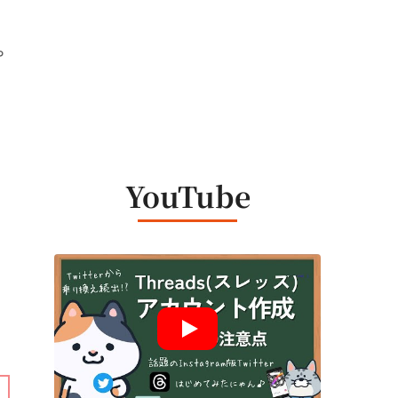
や
YouTube
ま