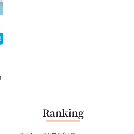
ロ
Ranking