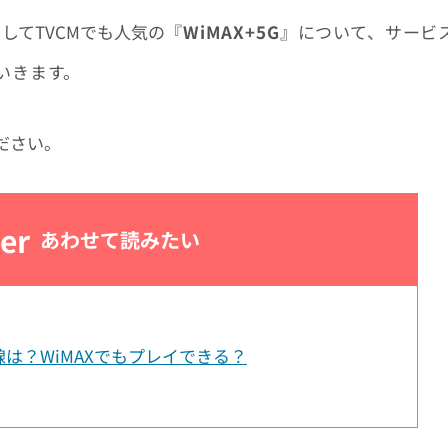
してTVCMでも人気の
『
WiMAX+5G
』について、
サービ
いきます。
ださい。
er
あわせて読みたい
線は？WiMAXでもプレイできる？