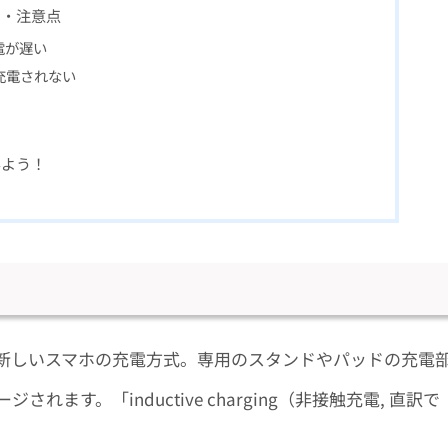
ト・注意点
電が遅い
充電されない
みよう！
新しいスマホの充電方式。専用のスタンドやパッドの充電
す。「inductive charging（非接触充電, 直訳で