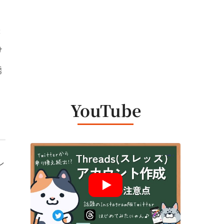
送
け
誘
YouTube
レ