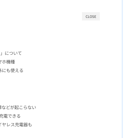
CLOSE
）」について
マホ機種
外にも使える
障などが起こらない
方を充電できる
イヤレス充電器も