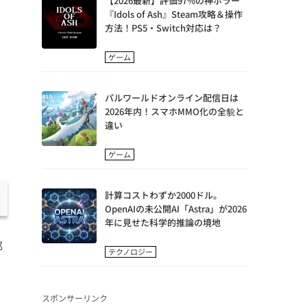
【2026最新】評価97%の神ホラー
『Idols of Ash』Steam攻略＆操作
方法！PS5・Switch対応は？
ゲーム
パルワールドオンライン配信日は
2026年内！スマホMMO化の全貌と
違い
ゲーム
計算コストわずか2000ドル。
OpenAIの未公開AI「Astra」が2026
年に見せた科学的推論の境地
部
テクノロジー
スポンサーリンク