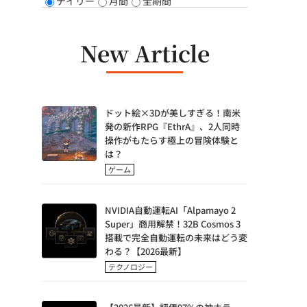
デイリー
月間
全期間
New Article
ドット絵×3Dが美しすぎる！南米
発の新作RPG『EthrA』、2人同時
操作がもたらす極上の冒険体験と
は？
ゲーム
NVIDIA自動運転AI「Alpamayo 2
Super」商用解禁！32B Cosmos 3
搭載で完全自動運転の未来はどう変
わる？【2026最新】
テクノロジー