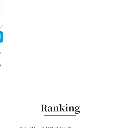
充
い
の
Ranking