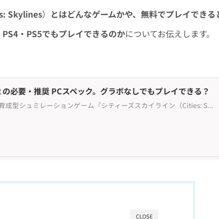
s: Skylines
）
とはどんなゲームかや、無料でプレイできる
・PS4・PS5でもプレイできるのか
についてお伝えします。
の必要・推奨 PCスペック。グラボなしでもプレイできる？
フィンランド発の都市開発・育成型シュミレーションゲーム『シティーズスカイライン（Cities: Skylines）』。プレイヤーが市長となって、街のインフラを整えたり経済を整えたりしながら、"市長" としての地位の向上を目指すPCゲームで、大人から子どもまで幅広い世代に人気を集めています。...
CLOSE