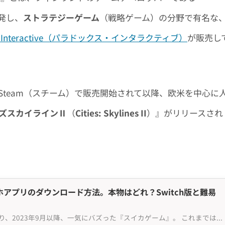
発し、
ストラテジーゲーム
（戦略ゲーム）の分野で有名な
ox Interactive（パラドックス・インタラクティブ）
が販売し
ム Steam（スチーム）で販売開始されて以降、欧米を中心に
ズスカイラインⅡ
（
Cities: Skylines II
）』がリリースされ
アプリのダウンロード方法。本物はどれ？Switch版と難易
ゲーム配信を中心に話題となり、2023年9月以降、一気にバズった『スイカゲーム』。 これまでは、Nintendo Switch か 照明一体型プロジェクター PopIn Aladdin（ポップインアラジン）のみでしかプレイできなかったのですが、2024年1月1日に、スイカゲーム 公式...