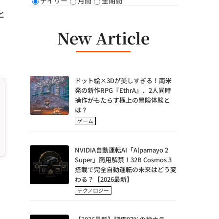
デイリー
月間
全期間
と
New Article
ドット絵×3Dが美しすぎる！南米
発の新作RPG『EthrA』、2人同時
操作がもたらす極上の冒険体験と
は？
ゲーム
NVIDIA自動運転AI「Alpamayo 2
Super」商用解禁！32B Cosmos 3
搭載で完全自動運転の未来はどう変
わる？【2026最新】
テクノロジー