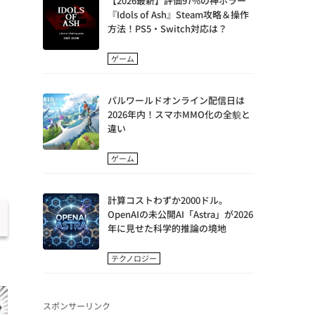
【2026最新】評価97%の神ホラー
『Idols of Ash』Steam攻略＆操作
方法！PS5・Switch対応は？
ゲーム
パルワールドオンライン配信日は
2026年内！スマホMMO化の全貌と
違い
ゲーム
計算コストわずか2000ドル。
OpenAIの未公開AI「Astra」が2026
年に見せた科学的推論の境地
テクノロジー
スポンサーリンク