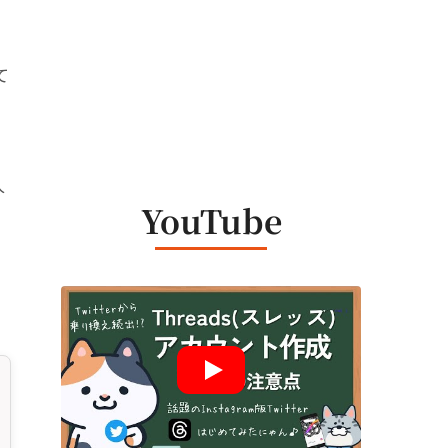
、
て
人
YouTube