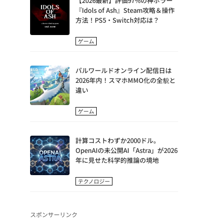
【2026最新】評価97%の神ホラー
『Idols of Ash』Steam攻略＆操作
方法！PS5・Switch対応は？
ゲーム
パルワールドオンライン配信日は
2026年内！スマホMMO化の全貌と
違い
ゲーム
計算コストわずか2000ドル。
OpenAIの未公開AI「Astra」が2026
年に見せた科学的推論の境地
テクノロジー
スポンサーリンク