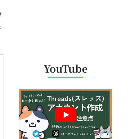
獄
を
YouTube