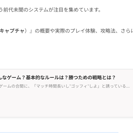
う前代未聞のシステムが注目を集めています。
 キャプチャ
）』の概要や実際のプレイ体験、攻略法、さら
んなゲーム？基本的なルールは？勝つための戦略とは？
最近、”人気ストリーマー” がゲームの合間に、「マッチ時間長いし”ゴッフィ”しよ」と誘っているシーンをよく見かけます。 ”ゴッフィ” とは、『ゴッドフィールド』の略称で、カードバトルゲームの1つで、気軽にプレイできるのが魅力のゲームとして人気を得ています。 この記事では、『ゴッ...