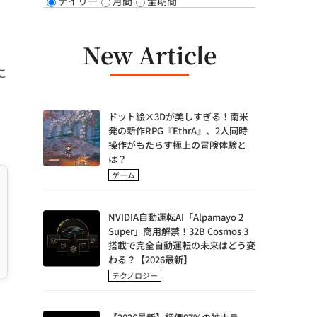
デイリー
月間
全期間
New Article
に
ドット絵×3Dが美しすぎる！南米
発の新作RPG『EthrA』、2人同時
操作がもたらす極上の冒険体験と
は？
ゲーム
NVIDIA自動運転AI「Alpamayo 2
Super」商用解禁！32B Cosmos 3
搭載で完全自動運転の未来はどう変
わる？【2026最新】
テクノロジー