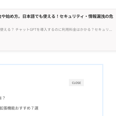
利用料金や始め方。日本語でも使える！セキュリティ・情報漏洩の危
Chat GPTとは何？日本語でも使える？ チャットGPTを導入するのに利用料金はかかる？セキュリティの問題は？ 2023年2月7日。米マイクロソフト社が、OPEN AI社によって開発された人工知能（AI）を使ったチャットボット『Chat GPT（チャットジーピーティー／チャッ...
CLOSE
とは？
rome 拡張機能おすすめ７選