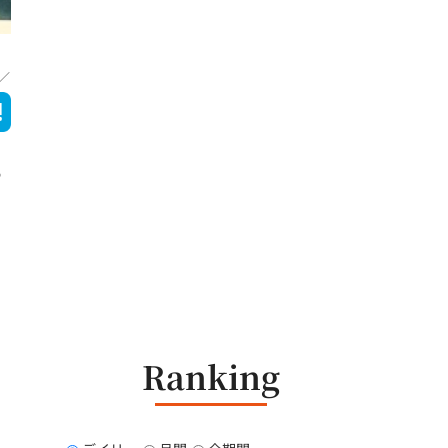
ら
Ranking