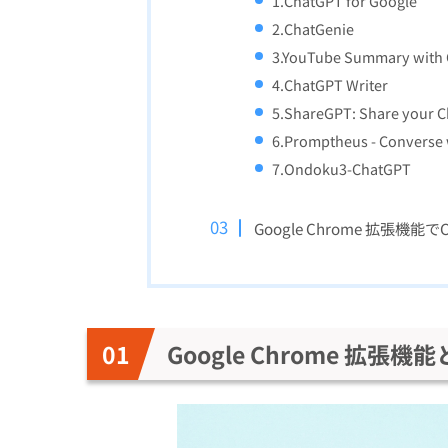
1.ChatGPT for Google
2.ChatGenie
3.YouTube Summary with
4.ChatGPT Writer
5.ShareGPT: Share your C
6.Promptheus - Converse
7.Ondoku3-ChatGPT
Google Chrome 拡張機能
Google Chrome 拡張機