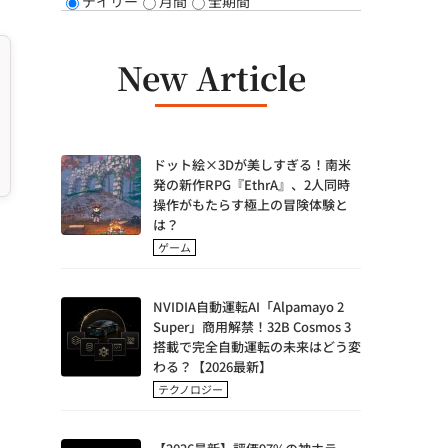
デイリー
月間
全期間
New Article
ドット絵×3Dが美しすぎる！南米
発の新作RPG『EthrA』、2人同時
操作がもたらす極上の冒険体験と
は？
ゲーム
NVIDIA自動運転AI「Alpamayo 2
Super」商用解禁！32B Cosmos 3
搭載で完全自動運転の未来はどう変
わる？【2026最新】
テクノロジー