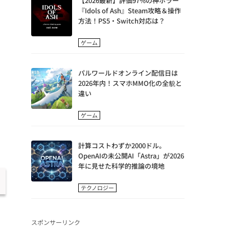
【2026最新】評価97%の神ホラー
『Idols of Ash』Steam攻略＆操作
方法！PS5・Switch対応は？
ゲーム
パルワールドオンライン配信日は
2026年内！スマホMMO化の全貌と
違い
ゲーム
計算コストわずか2000ドル。
OpenAIの未公開AI「Astra」が2026
年に見せた科学的推論の境地
テクノロジー
スポンサーリンク