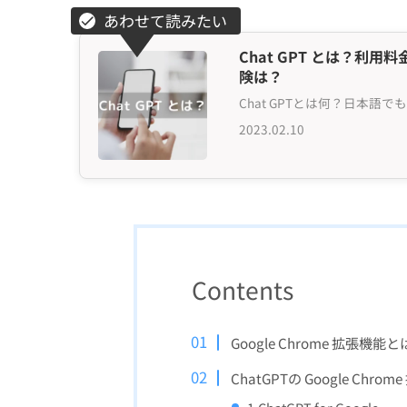
Chat GPT とは？
険は？
2023.02.10
Contents
Google Chrome 拡張機能
ChatGPTの Google Ch