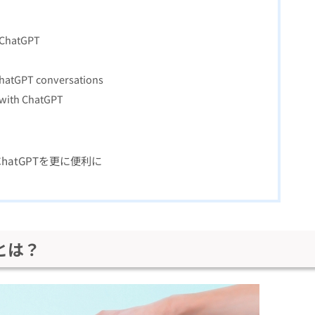
 ChatGPT
hatGPT conversations
 with ChatGPT
でChatGPTを更に便利に
能とは？