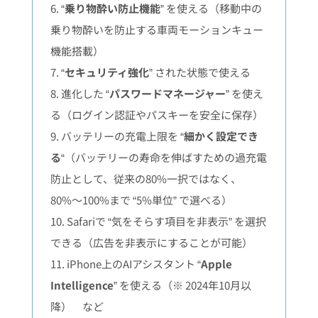
6. “
乗り物酔い防止機能
” を使える（移動中の
乗り物酔いを防止する車両モーションキュー
機能搭載）
7. “
セキュリティ強化
” された状態で使える
8. 進化した “
パスワードマネージャー
” を使え
る（ログイン認証やパスキーを安全に保存）
9. バッテリーの充電上限を “
細かく設定でき
る
“（バッテリーの寿命を伸ばすための過充電
防止として、従来の80%一択ではなく、
80%〜100%まで “5%単位” で選べる）
10. Safariで “
気をそらす項目を非表示
” を選択
できる（広告を非表示にすることが可能）
11. iPhone上のAIアシスタント “
Apple
Intelligence
” を使える（※ 2024年10月以
降） など