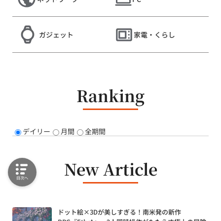
ガジェット
家電・くらし
Ranking
デイリー
月間
全期間
New Article
目次へ
ドット絵×3Dが美しすぎる！南米発の新作