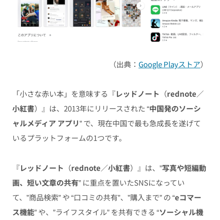
（出典：
Google Playストア
）
「小さな赤い本」を意味する『
レッドノート
（
rednote
／
小紅書
）』は、2013年にリリースされた “
中国発のソーシ
ャルメディア アプリ
” で、現在中国で最も急成長を遂げて
いるプラットフォームの1つです。
『
レッドノート
（
rednote
／
小紅書
）』は、”
写真や短編動
画、短い文章の共有
” に重点を置いたSNSになってい
て、”商品検索” や “口コミの共有”、”購入まで” の “
eコマー
ス機能
” や、”ライフスタイル” を共有できる “
ソーシャル機