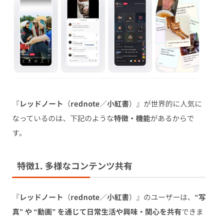
『
レッドノート
（
rednote
／
小紅書
）』が世界的に人気に
なっているのは、下記のような
特徴・機能
があるからで
す。
特徴1. 多様なコンテンツ共有
『
レッドノート
（
rednote
／
小紅書
）』のユーザーは、
“写
真” や “動画” を通じて日常生活や興味・関心を共有
できま