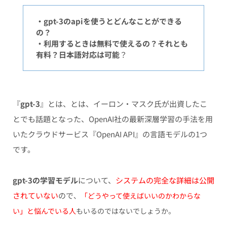
・gpt-3のapiを使うとどんなことができる
の？
・利用するときは無料で使えるの？それとも
有料？
日本語対応は可能
？
『
gpt-3
』とは、とは、イーロン・マスク氏が出資したこ
とでも話題となった、OpenAI社の最新深層学習の手法を用
いたクラウドサービス『OpenAI API』の言語モデルの1つ
です。
gpt-3の学習モデル
について、
システムの完全な詳細は公開
されていない
ので
、
「どうやって使えばいいのかわからな
い」と悩んでいる人
もいるのではないでしょうか。