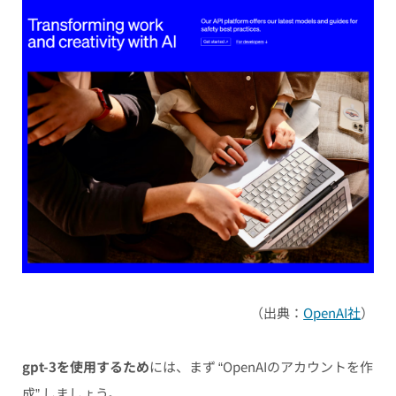
（出典：
OpenAI社
）
gpt-3を使用するため
には、まず “OpenAIのアカウントを作
成” しましょう。